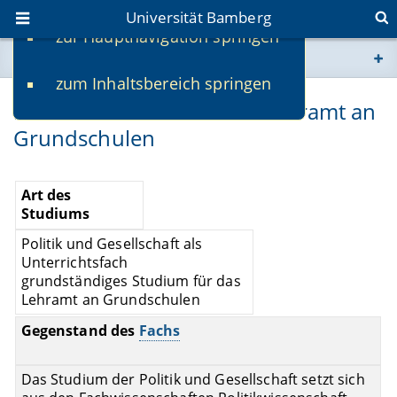
Universität Bamberg
zur Hauptnavigation springen
Sie befinden sich hier:
zum Inhaltsbereich springen
www.uni-bamberg.de
Politik und Gesellschaft - Lehramt an
Grundschulen
univis.uni-bamberg.de
fis.uni-bamberg.de
Art des
Studiums
Politik und Gesellschaft als
Unterrichtsfach
grundständiges Studium für das
Lehramt an Grundschulen
Gegenstand des
Fachs
Das Studium der Politik und Gesellschaft setzt sich