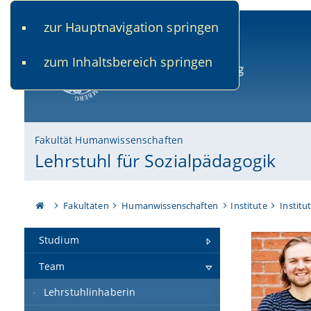
zur Hauptnavigation springen
www.uni-bamberg.de
univis.uni-bamberg.de
fis.u
zum Inhaltsbereich springen
Universität Bamberg
Fakultät Humanwissenschaften
Lehrstuhl für Sozialpädagogik
Fakultäten
Humanwissenschaften
Institute
Institu
Studium
Team
Lehrstuhlinhaberin