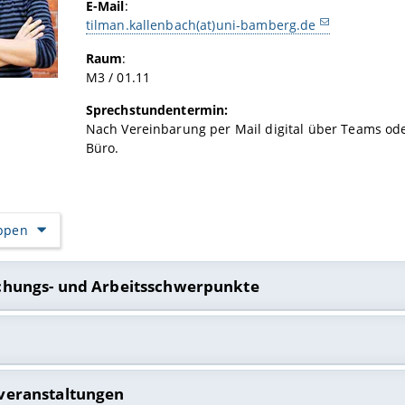
E-Mail
:
tilman.kallenbach(at)uni-bamberg.de
Raum
:
M3 / 01.11
Sprechstundentermin:
Nach Vereinbarung per Mail digital über Teams od
Büro.
appen
chungs- und Arbeitsschwerpunkte
e Bewegungen
hten und Theorien Sozialer Arbeit
ion und Asyl
aphie
veranstaltungen
kulturen