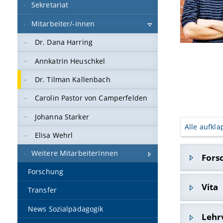
Sekretariat
Mitarbeiter/-innen
Dr. Dana Harring
Annkatrin Heuschkel
Dr. Tilman Kallenbach
Carolin Pastor von Camperfelden
Johanna Starker
Alle aufkl
Elisa Wehrl
Weitere MitarbeiterInnen
Fors
Forschung
Sozial
Vita
Transfer
Geschic
News Sozialpädagogik
Migrat
Kurzbiogr
Lehr
Jugend