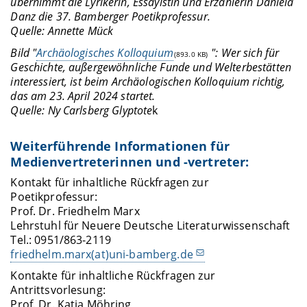
übernimmt die Lyrikerin, Essayistin und Erzählerin Daniela
Danz die 37. Bamberger Poetikprofessur.
Quelle: Annette Mück
Bild "
Archäologisches Kolloquium
": Wer sich für
(893.0 KB)
Geschichte, außergewöhnliche Funde und Welterbestätten
interessiert, ist beim Archäologischen Kolloquium richtig,
das am 23. April 2024 startet.
Quelle:
Ny Carlsberg Glyptote
k
Weiterführende Informationen für
Medienvertreterinnen und -vertreter:
Kontakt für inhaltliche Rückfragen zur
Poetikprofessur:
Prof. Dr. Friedhelm Marx
Lehrstuhl für Neuere Deutsche Literaturwissenschaft
Tel.: 0951/863-2119
friedhelm.marx(at)uni-bamberg.de
Kontakte für inhaltliche Rückfragen zur
Antrittsvorlesung:
Prof. Dr. Katja Möhring