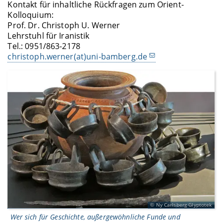
Kontakt für inhaltliche Rückfragen zum Orient-
Kolloquium:
Prof. Dr. Christoph U. Werner
Lehrstuhl für Iranistik
Tel.: 0951/863-2178
christoph.werner(at)uni-bamberg.de
Ny Carlsberg Glyptotek
Wer sich für Geschichte, außergewöhnliche Funde und