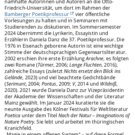
namhafte Autorinnen und Autoren an die Otto-
Friedrich-Universität, um dort im Rahmen der
Bamberger Poetikprofessur
vier öffentliche
Vorlesungen zu halten und in Seminaren mit
Studierenden zu diskutieren. Im Sommersemester
2024 übernimmt die Lyrikerin, Essayistin und
Erzählerin Daniela Danz die 37. Poetikprofessur. Die
1976 in Eisenach geborene Autorin ist eine wichtige
Stimme der deutschsprachigen Gegenwartsliteratur.
2002 erschien ihre erste Erzählung
Arachne
, es folgten
zwei Romane (
Türmer
, 2006;
Lange Fluchten
, 2016),
zahlreiche Essays (zuletzt
Nichts ersetzt den Blick ins
Gelände
, 2023) und viel beachtete Gedichtbände
(
Serimunt
, 2004;
Pontus
, 2009;
V
, 2014 und
Wildniß
,
2020). 2021 wurde Daniela Danz zur Vizepräsidentin
der Akademie der Wissenschaften und der Literatur
Mainz gewählt. Im Januar 2024 kuratierte sie die
neunte Ausgabe des Kölner Festivals für Weltliteratur
Poetica
unter dem Titel
Nach der Natur – Imaginations of
Nature Poetry
. Sie lebt und arbeitet im thüringischen
Kranichfeld.
„Magie in einem offenen System“ – auf diese Formel