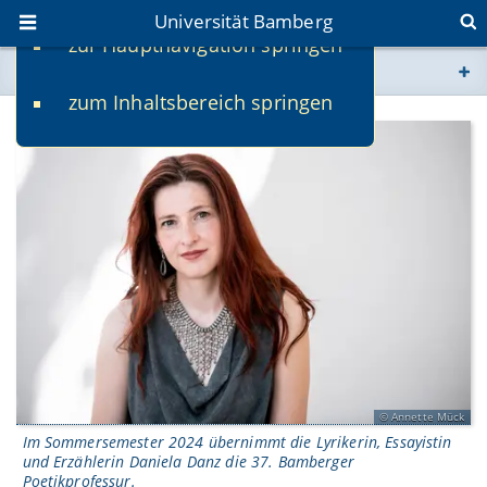
Universität Bamberg
zur Hauptnavigation springen
Sie befinden sich hier:
zum Inhaltsbereich springen
www.uni-bamberg.de
univis.uni-bamberg.de
fis.uni-bamberg.de
Annette Mück
Im Sommersemester 2024 übernimmt die Lyrikerin, Essayistin
und Erzählerin Daniela Danz die 37. Bamberger
Poetikprofessur.