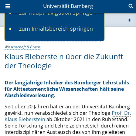
Universität Bamberg
zur Hauptnavigation springen
Sie befinden sich hier:
zum Inhaltsbereich springen
www.uni-bamberg.de
07.07.2021
Personalia & Porträts
Lehre & Studium
univis.uni-bamberg.de
Wissenschaft & Praxis
Klaus Bieberstein über die Zukunft
fis.uni-bamberg.de
der Theologie
Der langjährige Inhaber des Bamberger Lehrstuhls
für Alttestamentliche Wissenschaften hält seine
Abschiedsvorlesung.
Seit über 20 Jahren hat er an der Universität Bamberg
gewirkt, nun verabschiedet sich der Theologe
Prof. Dr.
Klaus Bieberstein
ab Oktober 2021 in den Ruhestand.
Seine Forschung und Lehre zeichnet sich durch einen
interdisziplinären Austausch des von ihm geleiteten