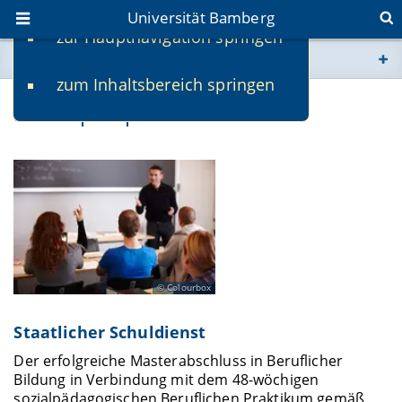
Universität Bamberg
zur Hauptnavigation springen
Sie befinden sich hier:
zum Inhaltsbereich springen
www.uni-bamberg.de
Berufsperspektiven
univis.uni-bamberg.de
fis.uni-bamberg.de
Colourbox
Staatlicher Schuldienst
Der erfolgreiche Masterabschluss in Beruflicher
Bildung in Verbindung mit dem 48-wöchigen
sozialpädagogischen Beruflichen Praktikum gemäß