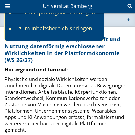
Universität Bamberg
zur Hauptnavigation springen
Sie befinden sich hier:
zum Inhaltsbereich springen
www.uni-bamberg.de
ISPL-Sem-M: Datafied Realities –
Verhandlungen um Zugang, Herkunft und
Nutzung datenförmig erschlossener
univis.uni-bamberg.de
Wirklichkeiten in der Plattformökonomie
(WS 26/27)
fis.uni-bamberg.de
Hintergrund und Lernziel:
Physische und soziale Wirklichkeiten werden
zunehmend in digitale Daten übersetzt. Bewegungen,
Interaktionen, Arbeitsabläufe, Körperfunktionen,
Standortwechsel, Kommunikationsverhalten oder
Zustände von Maschinen werden durch Sensoren,
Plattformen, Unternehmenssysteme, Wearables,
Apps und KI-Anwendungen erfasst, formalisiert und
weiterverarbeitbar über digitale Plattformen
gemacht.