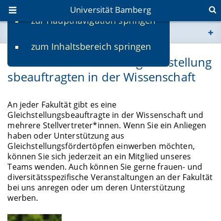
Universität Bamberg
zur Hauptnavigation springen
Sie befinden sich hier:
zum Inhaltsbereich springen
www.uni-bamberg.de
Das Team der Fakultätsgleichstellung
sbeauftragten in der Wissenschaft
univis.uni-bamberg.de
fis.uni-bamberg.de
An jeder Fakultät gibt es eine
Gleichstellungsbeauftragte in der Wissenschaft und
mehrere Stellvertreter*innen. Wenn Sie ein Anliegen
haben oder Unterstützung aus
Gleichstellungsfördertöpfen einwerben möchten,
können Sie sich jederzeit an ein Mitglied unseres
Teams wenden. Auch können Sie gerne frauen- und
diversitätsspezifische Veranstaltungen an der Fakultät
bei uns anregen oder um deren Unterstützung
werben.