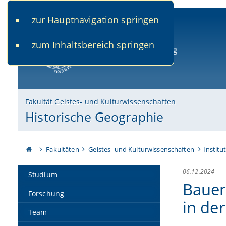
zur Hauptnavigation springen
www.uni-bamberg.de
univis.uni-bamberg.de
fis.u
zum Inhaltsbereich springen
Universität Bamberg
Fakultät Geistes- und Kulturwissenschaften
Historische Geographie
Fakultäten
Geistes- und Kulturwissenschaften
Institu
06.12.2024
Studium
Bauer
Forschung
in de
Team