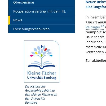
Neuer Beitra
Oberseminar
Siedlungsfo
Kooperationsvertrag mit dem IfL
In ihrem Be
News
Aspekte ländl
Reitinger
Forschungsressourcen
raumpolitis
Bauernhöfe,
ländlichen S
materielle M
verstanden
Zur aktuelle
Die Historische
Geographie gehört zu
den Kleinen Fächern an
der Universität
Bamberg.