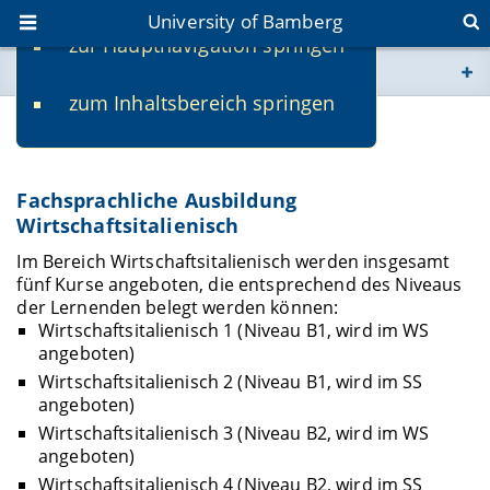
University of Bamberg
zur Hauptnavigation springen
You are here
zum Inhaltsbereich springen
www.uni-bamberg.de
Wirtschaftsitalienisch
univis.uni-bamberg.de
Fachsprachliche Ausbildung
Wirtschaftsitalienisch
fis.uni-bamberg.de
Im Bereich Wirtschaftsitalienisch werden insgesamt
fünf Kurse angeboten, die entsprechend des Niveaus
der Lernenden belegt werden können:
Wirtschaftsitalienisch 1 (Niveau B1, wird im WS
angeboten)
Wirtschaftsitalienisch 2 (Niveau B1, wird im SS
angeboten)
Wirtschaftsitalienisch 3 (Niveau B2, wird im WS
angeboten)
Wirtschaftsitalienisch 4 (Niveau B2, wird im SS