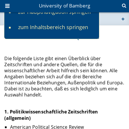
University of Bamberg
zur Hauptnavigation springen
You are here
zum Inhaltsbereich springen
www.uni-bamberg.de
Recherche: Hilfreiche Quellen
univis.uni-bamberg.de
Die folgende Liste gibt einen Überblick über
fis.uni-bamberg.de
Zeitschriften und andere Quellen, die für die
wissenschaftlicher Arbeit hilfreich sein können. Alle
Angaben beziehen sich auf die drei Bereiche
Internationale Beziehungen, Außenpolitik und Europa.
Dabei ist zu beachten, daß es sich lediglich um eine
Auswahl handelt.
1. Politikwissenschaftliche Zeitschriften
(allgemein)
American Political Science Review