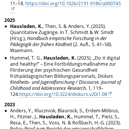
11–18.
https://doi.org/10.1026/2191-9186/a000745
2025
Hausladen, K.
, Then, S. & Anders, Y. (2025).
Quantitative Zugänge. In T. Schmidt & W. Smidt
(Hrsg.),
Handbuch empirische Forschung in der
Pädagogik der frühen Kindheit
(2. Aufl., S. 41–58).
Waxmann.
Hummel, T. G.,
Hausladen, K.
(2025). „Do it digital
and healthy!” – Eine Fortbildungsmaßnahme zur
Förderung der psychischen Gesundheit
frühpädagogischen Bildungspersonals,
Diskurs
Kindheits- und Jugendforschung / Discourse.
Journal of
Childhood and Adolescence Research
,
1, 119–
124.
https://doi.org/10.3224/diskurs.v20i1.08
2023
Anders, Y., Kluczniok, Blaurock, S., Erdem-Möbius,
H., Fitzner, J.,
Hausladen, K.
, Hummel, T., Pietz, S.,
Resa, E., Then, S., Voss, N. & Roßbach, H.-G. (2023).
Policy-Brief zum Bericht der wissenschaftlichen