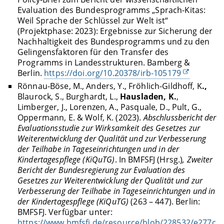
Evaluation des Bundesprogramms „Sprach-Kitas:
Weil Sprache der Schlüssel zur Welt ist“
(Projektphase: 2023): Ergebnisse zur Sicherung der
Nachhaltigkeit des Bundesprogramms und zu den
Gelingensfaktoren für den Transfer des
Programms in Landesstrukturen. Bamberg &
Berlin.
https://doi.org/10.20378/irb-105179
Rönnau-Böse, M., Anders, Y., Fröhlich-Gildhoff, K
.,
Blaurock, S., Burghardt, L.,
Hausladen, K.
,
Limberger, J., Lorenzen, A., Pasquale, D., Pult, G.,
Oppermann, E. & Wolf, K. (2023).
Abschlussbericht der
Evaluationsstudie zur Wirksamkeit des Gesetzes zur
Weiterentwicklung der Qualität und zur Verbesserung
der Teilhabe in Tageseinrichtungen und in der
Kindertagespflege (KiQuTG)
. In BMFSFJ (Hrsg.)
, Zweiter
Bericht der Bundesregierung zur Evaluation des
Gesetzes zur Weiterentwicklung der Qualität und zur
Verbesserung der Teilhabe in Tageseinrichtungen und in
der Kindertagespflege (KiQuTG)
(263 – 447). Berlin:
BMFSFJ. Verfügbar unter:
https://www.bmfsfj.de/resource/blob/228532/e277c9