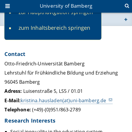
University of Bamberg
zur Hauptnavigation springen
You are here
zum Inhaltsbereich springen
www.uni-bamberg.de
Kristina Hausladen
univis.uni-bamberg.de
Contact
fis.uni-bamberg.de
Otto-Friedrich-Universität Bamberg
Lehrstuhl für Frühkindliche Bildung und Erziehung
96045 Bamberg
Adress:
Luisenstraße 5, LS5 / 01.01
E-Mail:
kristina.hausladen(at)uni-bamberg.de
Telephone:
(+49)-(0)951/863-2789
Research Interests
Social inequality in the education system