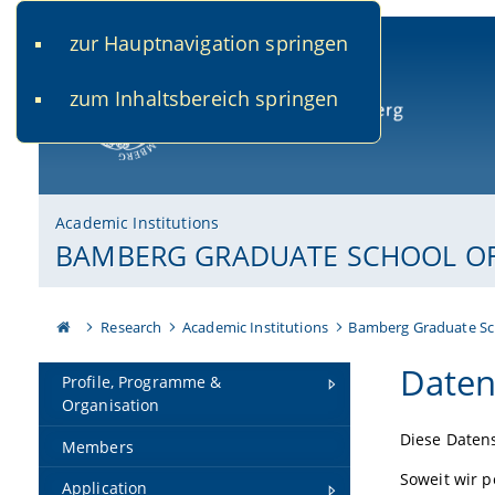
zur Hauptnavigation springen
www.uni-bamberg.de
univis.uni-bamberg.de
fis.u
zum Inhaltsbereich springen
University of Bamberg
Academic Institutions
BAMBERG GRADUATE SCHOOL OF 
Research
Academic Institutions
Bamberg Graduate Sc
Daten
Profile, Programme &
Organisation
Diese Datens
Members
Soweit wir p
Application