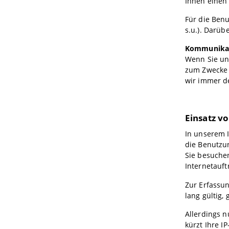
Ihnen einen 
Für die Ben
s.u.). Darüb
Kommunika
Wenn Sie uns
zum Zwecke 
wir immer d
Einsatz v
In unserem I
die Benutzun
Sie besuchen
Internetauft
Zur Erfassun
lang gültig, 
Allerdings 
kürzt Ihre I