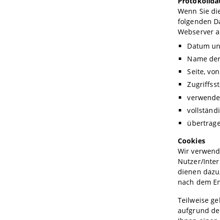
Protokollda
Wenn Sie die
folgenden D
Webserver a
Datum un
Name der
Seite, vo
Zugriffss
verwende
vollständ
übertrag
Cookies
Wir verwend
Nutzer/Inter
dienen dazu,
nach dem En
Teilweise g
aufgrund de