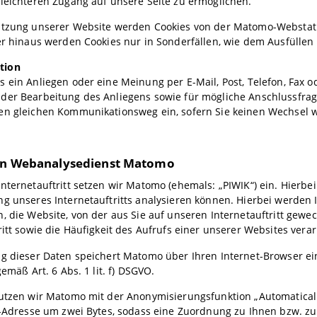
leichteren Zugang auf unsere Seite zu ermöglichen.
utzung unserer Website werden Cookies von der Matomo-Webstati
er hinaus werden Cookies nur in Sonderfällen, wie dem Ausfüllen
tion
 ein Anliegen oder eine Meinung per E-Mail, Post, Telefon, Fax 
der Bearbeitung des Anliegens sowie für mögliche Anschlussfra
en gleichen Kommunikationsweg ein, sofern Sie keinen Wechsel 
on Webanalysedienst Matomo
nternetauftritt setzen wir Matomo (ehemals: „PIWIK“) ein. Hierbe
g unseres Internetauftritts analysieren können. Hierbei werden Ih
, die Website, von der aus Sie auf unseren Internetauftritt gewe
ritt sowie die Häufigkeit des Aufrufs einer unserer Websites verar
g dieser Daten speichert Matomo über Ihren Internet-Browser ein
gemäß Art. 6 Abs. 1 lit. f) DSGVO.
nutzen wir Matomo mit der Anonymisierungsfunktion „Automaticall
P-Adresse um zwei Bytes, sodass eine Zuordnung zu Ihnen bzw. z