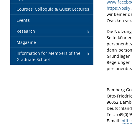
www.facebo
https://bsky
Courses, Colloquia & Guest Lectures
wir keiner d
Events
Zwecken ver
Research
Die Nutzung
Seite können
Magazine
personenbez
dann person
Information for Members of the
Grundlagen 
Graduate School
Regelungen 
personenbez
Bamberg Gra
Otto-Friedri
96052 Bamb
Deutschlan
Tel.: +49(0)
E-mail:
offi