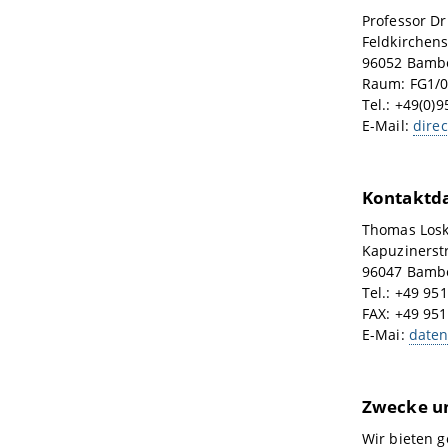
Professor Dr
Feldkirchens
96052 Bamb
Raum: FG1/0
Tel.: +49(0)
E-Mail:
dire
Kontaktda
Thomas Los
Kapuzinerst
96047 Bamb
Tel.: +49 95
FAX: +49 95
E-Mai:
daten
Zwecke un
Wir bieten g