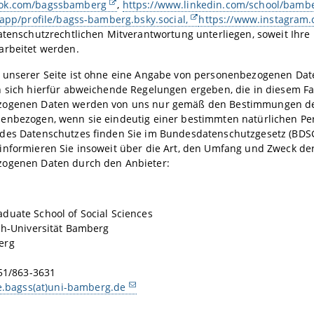
ok.com/bagssbamberg
,
https://www.linkedin.com/school/bamber
.app/profile/bagss-bamberg.bsky.social,
https://www.instagram
atenschutzrechtlichen Mitverantwortung unterliegen, soweit Ihre
arbeitet werden.
 unserer Seite ist ohne eine Angabe von personenbezogenen Date
 sich hierfür abweichende Regelungen ergeben, die in diesem Fa
ogenen Daten werden von uns nur gemäß den Bestimmungen des 
enbezogen, wenn sie eindeutig einer bestimmten natürlichen Pe
des Datenschutzes finden Sie im Bundesdatenschutzgesetz (BD
informieren Sie insoweit über die Art, den Umfang und Zweck de
ogenen Daten durch den Anbieter:
duate School of Social Sciences
ch-Universität Bamberg
erg
d
951/863-3631
ce.bagss(at)uni-bamberg.de