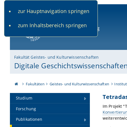
zur Hauptnavigation springen
www.uni-bamberg.de
univis.uni-bamberg.de
fis.u
zum Inhaltsbereich springen
Universität Bamberg
Fakultät Geistes- und Kulturwissenschaften
Digitale Geschichtswissenschafte
Fakultäten
Geistes- und Kulturwissenschaften
Institu
Tetradas
Studium
Im Projekt "
Forschung
Konvertieru
weiterentwic
Publikationen