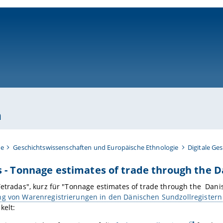
ni-bamberg.de
n
te
Geschichtswissenschaften und Europäische Ethnologie
Digitale Ge
 - Tonnage estimates of trade through the 
Tetradas", kurz für "Tonnage estimates of trade through the Da
ng von Warenregistrierungen in den Dänischen Sundzollregistern
kelt: