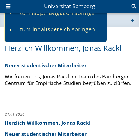
Universität Bamberg
zur Hauptnavigation springen
Sie befinden sich hier:
zum Inhaltsbereich springen
www.uni-bamberg.de
21.01.2026
Herzlich Willkommen, Jonas Rackl
univis.uni-bamberg.de
fis.uni-bamberg.de
Neuer studentischer Mitarbeiter
Wir freuen uns, Jonas Rackl im Team des Bamberger
Centrum für Empirische Studien begrüßen zu dürfen.
21.01.2026
Herzlich Willkommen, Jonas Rackl
Neuer studentischer Mitarbeiter