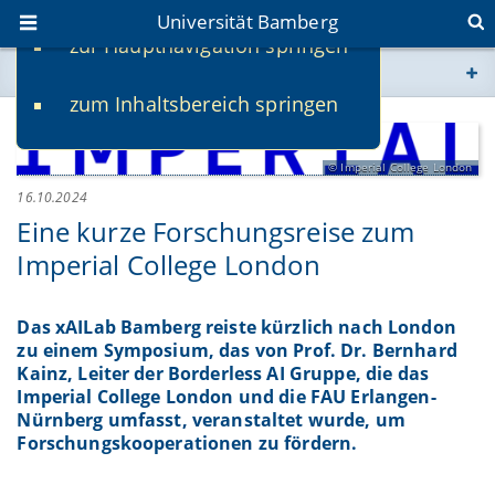
Universität Bamberg
zur Hauptnavigation springen
Sie befinden sich hier:
zum Inhaltsbereich springen
www.uni-bamberg.de
univis.uni-bamberg.de
Imperial College London
16.10.2024
Eine kurze Forschungsreise zum
fis.uni-bamberg.de
Imperial College London
Das xAILab Bamberg reiste kürzlich nach London
zu einem Symposium, das von Prof. Dr. Bernhard
Kainz, Leiter der Borderless AI Gruppe, die das
Imperial College London und die FAU Erlangen-
Nürnberg umfasst, veranstaltet wurde, um
Forschungskooperationen zu fördern.