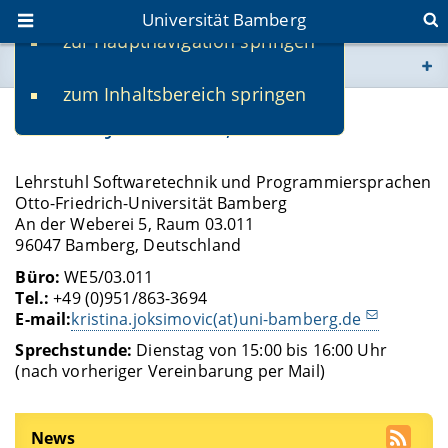
Universität Bamberg
zur Hauptnavigation springen
Sie befinden sich hier:
zum Inhaltsbereich springen
www.uni-bamberg.de
Kristina Joksimović, M.Sc.
univis.uni-bamberg.de
Lehrstuhl Softwaretechnik und Programmiersprachen
Otto-Friedrich-Universität Bamberg
fis.uni-bamberg.de
An der Weberei 5, Raum 03.011
96047 Bamberg, Deutschland
Büro:
WE5/03.011
Tel.:
+49 (0)951/863-3694
E-mail:
kristina.joksimovic(at)uni-bamberg.de
Sprechstunde:
Dienstag von 15:00 bis 16:00 Uhr
(nach vorheriger Vereinbarung per Mail)
News