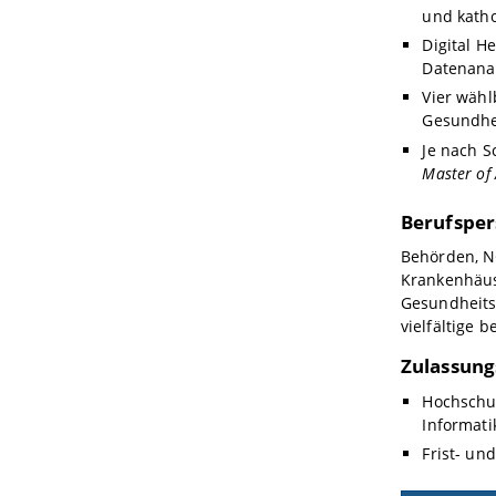
und katho
Digital H
Datenanal
Vier wähl
Gesundhei
Je nach S
Master of 
Berufsper
Behörden, NG
Krankenhäus
Gesundheitss
vielfältige 
Zulassun
Hochschul
Informati
Frist- u