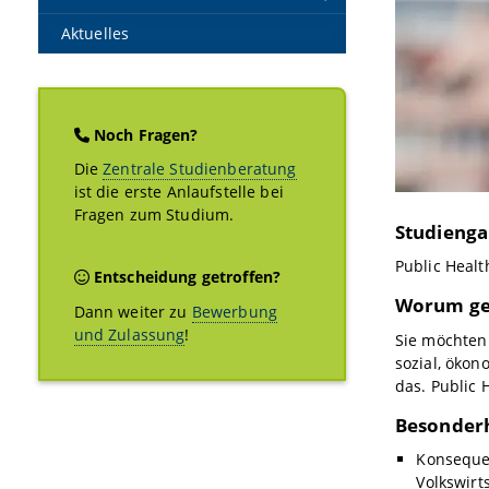
Aktuelles
Noch Fragen?
Die
Zentrale Studienberatung
ist die erste Anlaufstelle bei
Fragen zum Studium.
Studienga
Public Healt
Entscheidung getroffen?
Worum ge
Dann weiter zu
Bewerbung
und Zulassung
!
Sie möchten
sozial, ökon
das. Public
Besonder
Konsequen
Volkswirt