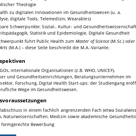
lischer Theologie
ealth zu digitalen Innovationen im Gesundheitswesen (u. a.
yse, digitale Tools, Telemedizin, Wearables)
bare Schwerpunkte: Sozial-, Kultur- und Gesundheitswissenschaf
tspädagogik, Statistik und Epidemiologie, Digitale Gesundheit
chwerpunkt führt Public Health zum
Master of Science
(M.Sc.) oder
Arts
(M.A.) – diese Seite beschreibt die M.A.-Variante.
spektiven
Os, internationale Organisationen (z.B. WHO, UNICEF),
er und Gesundheitseinrichtungen, Beratungsunternehmen im
ektor, Forschung, Digital Health Start-ups: der
Studiengang eröf
berufliche Wege im Gesundheitswesen.
gsvoraussetzungen
abschluss in einem fachlich angrenzenden Fach (etwa Sozialwisse
k, Naturwissenschaften, Medizin sowie akademische Gesundheits
nd formgerechte Bewerbung