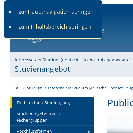
zur Hauptnavigation springen
www.uni-bamberg.de
univis.uni-bamberg.de
fis.u
zum Inhaltsbereich springen
Universität Bamberg
Interesse am Studium (deutsche Hochschulzugangsberec
Studienangebot
Studium
Interesse am Studium (deutsche Hochschulzu
Public
Finde deinen Studiengang
Studienangebot nach
Fächergruppen
Abschlussformen