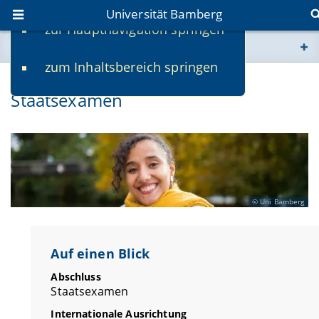
Universität Bamberg
zur Hauptnavigation springen
Sie befinden sich hier:
zum Inhaltsbereich springen
www.uni-bamberg.de
Lehramt Grundschule –
Staatsexamen
univis.uni-bamberg.de
fis.uni-bamberg.de
Uni Bamberg
Auf einen Blick
Abschluss
Staatsexamen
Internationale Ausrichtung