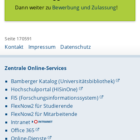
Dann weiter zu
Bewerbung und Zulassung
!
Seite 170591
Kontakt
Impressum
Datenschutz
Zentrale Online-Services
Bamberger Katalog (Universitätsbibliothek)
Hochschulportal (HISinOne)
FIS (Forschungsinformationssystem)
FlexNow2 für Studierende
FlexNow2 für Mitarbeitende
Intranet
Office 365
Online-Dienste