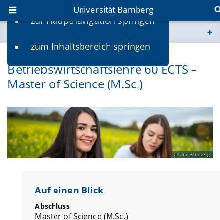
Universität Bamberg
zur Hauptnavigation springen
Sie befinden sich hier:
zum Inhaltsbereich springen
www.uni-bamberg.de
Internationale
Betriebswirtschaftslehre 60 ECTS –
univis.uni-bamberg.de
Master of Science (M.Sc.)
fis.uni-bamberg.de
Uni Bamberg
Auf einen Blick
Abschluss
Master of Science (M.Sc.)