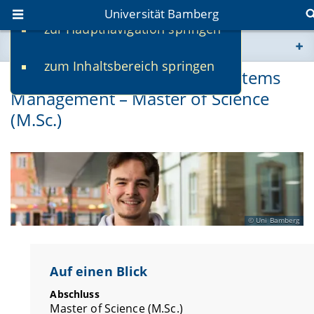
Universität Bamberg
zur Hauptnavigation springen
Sie befinden sich hier:
zum Inhaltsbereich springen
www.uni-bamberg.de
International Information Systems
Management – Master of Science
univis.uni-bamberg.de
(M.Sc.)
fis.uni-bamberg.de
Uni Bamberg
Auf einen Blick
Abschluss
Master of Science (M.Sc.)