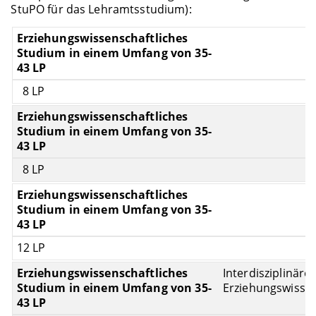
StuPO für das Lehramtsstudium):
8 LP
8 LP
12 LP
Interdisziplinäre
Erziehungswisse