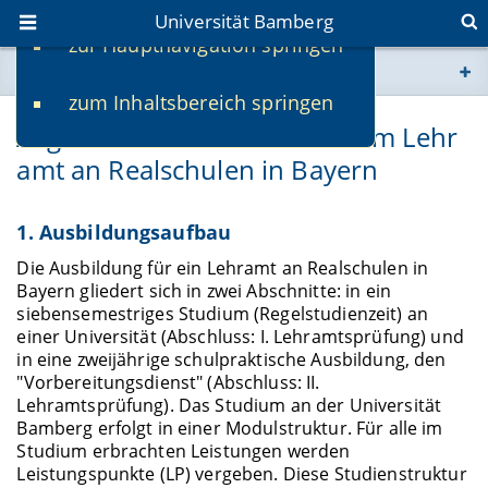
Universität Bamberg
zur Hauptnavigation springen
Sie befinden sich hier:
zum Inhaltsbereich springen
www.uni-bamberg.de
Allgemeine Informationen zum Lehr
amt an Realschulen in Bayern
univis.uni-bamberg.de
fis.uni-bamberg.de
1. Ausbildungsaufbau
Die Ausbildung für ein Lehramt an Realschulen in
Bayern gliedert sich in zwei Abschnitte: in ein
siebensemestriges Studium (Regelstudienzeit) an
einer Universität (Abschluss: I. Lehramtsprüfung) und
in eine zweijährige schulpraktische Ausbildung, den
"Vorbereitungsdienst" (Abschluss: II.
Lehramtsprüfung). Das Studium an der Universität
Bamberg erfolgt in einer Modulstruktur. Für alle im
Studium erbrachten Leistungen werden
Leistungspunkte (LP) vergeben. Diese Studienstruktur