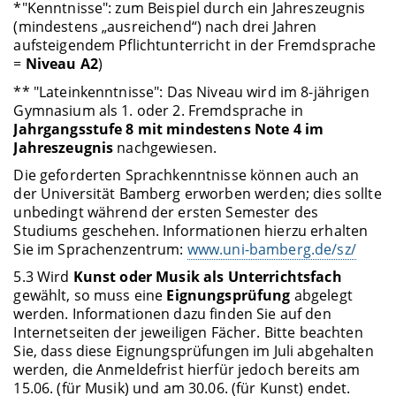
*"Kenntnisse": zum Beispiel durch ein Jahreszeugnis
(mindestens „ausreichend“) nach drei Jahren
aufsteigendem Pflichtunterricht in der Fremdsprache
=
Niveau A2
)
** "Lateinkenntnisse": Das Niveau wird im 8-jährigen
Gymnasium als 1. oder 2. Fremdsprache in
Jahrgangsstufe 8 mit mindestens Note 4 im
Jahreszeugnis
nachgewiesen.
Die geforderten Sprachkenntnisse können auch an
der Universität Bamberg erworben werden; dies sollte
unbedingt während der ersten Semester des
Studiums geschehen. Informationen hierzu erhalten
Sie im Sprachenzentrum:
www.uni-bamberg.de/sz/
5.3 Wird
Kunst oder Musik als Unterrichtsfach
gewählt, so muss eine
Eignungsprüfung
abgelegt
werden. Informationen dazu finden Sie auf den
Internetseiten der jeweiligen Fächer. Bitte beachten
Sie, dass diese Eignungsprüfungen im Juli abgehalten
werden, die Anmeldefrist hierfür jedoch bereits am
15.06. (für Musik) und am 30.06. (für Kunst) endet.