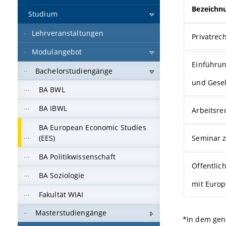
Bezeichn
Studium
Lehrveranstaltungen
Privatrec
Modulangebot
Einführun
Bachelorstudiengänge
und Gesel
BA BWL
BA IBWL
Arbeitsrec
BA European Economic Studies
(EES)
Seminar z
BA Politikwissenschaft
Öffentlic
BA Soziologie
mit Euro
Fakultät WIAI
Masterstudiengänge
*In dem gen