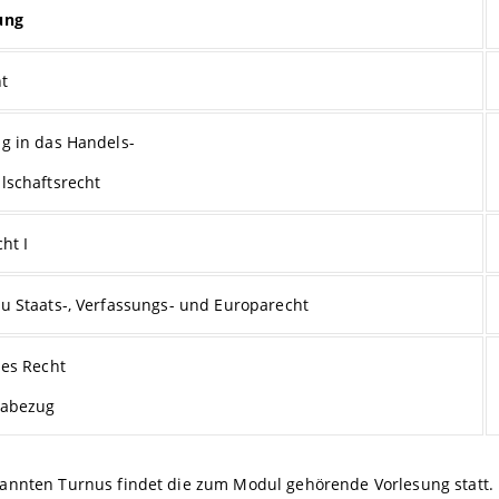
ung
ht
g in das Handels-
lschaftsrecht
ht I
u Staats-, Verfassungs- und Europarecht
hes Recht
pabezug
annten Turnus findet die zum Modul gehörende Vorlesung statt