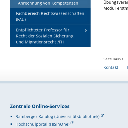
Übungsveran
Anrechnung von Kompetenzen
Modul erstm
Fachbereich Rechtswissenschaften
(FAU)
Entpflichteter Professor für
Recht der Sozialen Sicherung
und Migrationsrecht /FH
Seite 94953
Kontakt
Zentrale Online-Services
Bamberger Katalog (Universitätsbibliothek)
Hochschulportal (HISinOne)