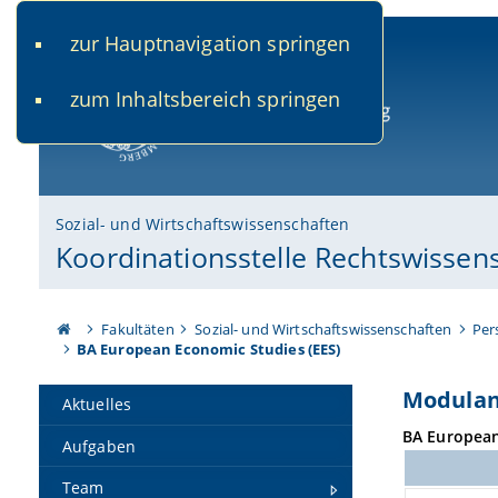
zur Hauptnavigation springen
www.uni-bamberg.de
univis.uni-bamberg.de
fis.u
zum Inhaltsbereich springen
Universität Bamberg
Sozial- und Wirtschaftswissenschaften
Koordinationsstelle Rechtswissen
Fakultäten
Sozial- und Wirtschaftswissenschaften
Per
BA European Economic Studies (EES)
Modulan
Aktuelles
BA European
Aufgaben
Team