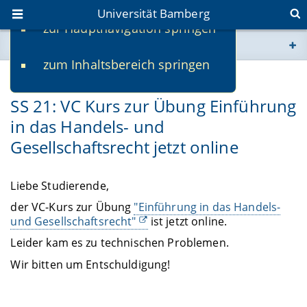
Universität Bamberg
zur Hauptnavigation springen
Sie befinden sich hier:
zum Inhaltsbereich springen
www.uni-bamberg.de
20.04.2021
SS 21: VC Kurs zur Übung Einführung
univis.uni-bamberg.de
in das Handels- und
Gesellschaftsrecht jetzt online
fis.uni-bamberg.de
Liebe Studierende,
der VC-Kurs zur Übung
"Einführung in das Handels-
und Gesellschaftsrecht"
ist jetzt online.
Leider kam es zu technischen Problemen.
Wir bitten um Entschuldigung!