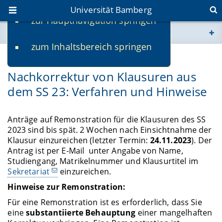
Universität Bamberg
zur Hauptnavigation springen
Sie befinden sich hier:
zum Inhaltsbereich springen
www.uni-bamberg.de
11.10.2023
Nachkorrektur von Klausuren aus
univis.uni-bamberg.de
dem SS 23: Verfahren und Hinweise
fis.uni-bamberg.de
Anträge auf Remonstration für die Klausuren des SS
2023 sind bis spät. 2 Wochen nach Einsichtnahme der
Klausur einzureichen (letzter Termin:
24.11.2023
). Der
Antrag ist per E-Mail unter Angabe von Name,
Studiengang, Matrikelnummer und Klausurtitel im
Sekretariat
einzureichen.
Hinweise zur Remonstration:
Für eine Remonstration ist es erforderlich, dass Sie
eine
substantiierte Behauptung
einer mangelhaften