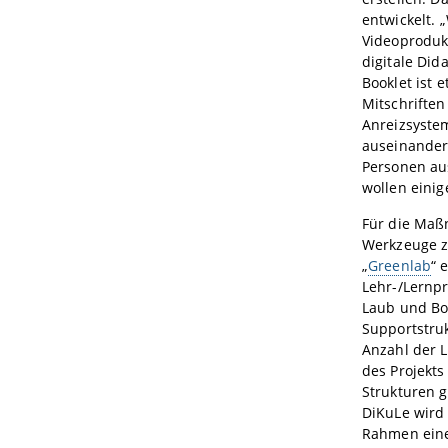
entwickelt. 
Videoproduk
digitale Did
Booklet ist 
Mitschriften
Anreizsystem
auseinander
Personen au
wollen einig
Für die Maß
Werkzeuge z
„
Greenlab
“ 
Lehr-/Lernp
Laub und Bo
Supportstruk
Anzahl der 
des Projekts
Strukturen 
DiKuLe wird 
Rahmen eine