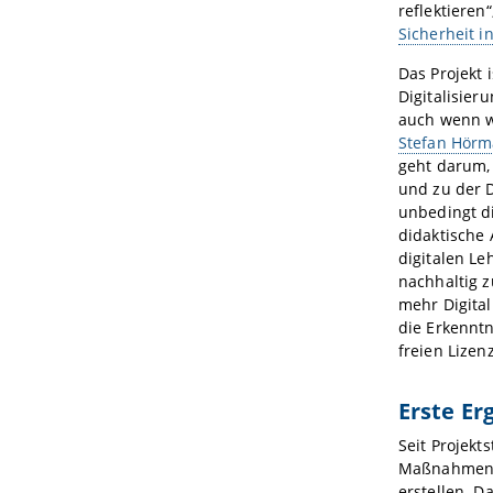
reflektieren“
Sicherheit i
Das Projekt 
Digitalisier
auch wenn w
Stefan Hörm
geht darum, 
und zu der D
unbedingt d
didaktische 
digitalen Le
nachhaltig z
mehr Digital
die Erkennt
freien Lizenz
Erste E
Seit Projekt
Maßnahmenpa
erstellen. 