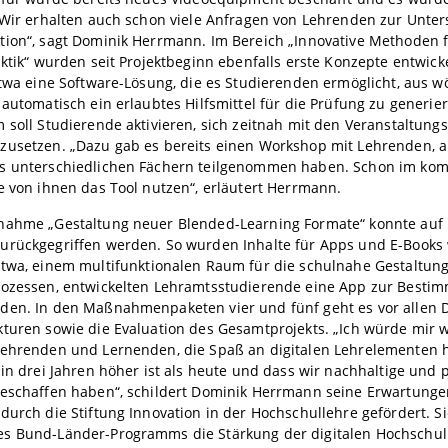
„Wir erhalten auch schon viele Anfragen von Lehrenden zur Unter
tion“, sagt Dominik Herrmann. Im Bereich „Innovative Methoden 
aktik“ wurden seit Projektbeginn ebenfalls erste Konzepte entwick
etwa eine Software-Lösung, die es Studierenden ermöglicht, aus wö
 automatisch ein erlaubtes Hilfsmittel für die Prüfung zu generie
 soll Studierende aktivieren, sich zeitnah mit den Veranstaltung
zusetzen. „Dazu gab es bereits einen Workshop mit Lehrenden, 
s unterschiedlichen Fächern teilgenommen haben. Schon im k
e von ihnen das Tool nutzen“, erläutert Herrmann.
nahme „Gestaltung neuer Blended-Learning Formate“ konnte auf 
urückgegriffen werden. So wurden Inhalte für Apps und E-Books w
etwa, einem multifunktionalen Raum für die schulnahe Gestaltun
rozessen, entwickelten Lehramtsstudierende eine App zur Bestim
den. In den Maßnahmenpaketen vier und fünf geht es vor allen
turen sowie die Evaluation des Gesamtprojekts. „Ich würde mir 
Lehrenden und Lernenden, die Spaß an digitalen Lehrelementen 
 in drei Jahren höher ist als heute und dass wir nachhaltige und 
geschaffen haben“, schildert Dominik Herrmann seine Erwartungen
durch die Stiftung Innovation in der Hochschullehre gefördert. Si
s Bund-Länder-Programms die Stärkung der digitalen Hochschull