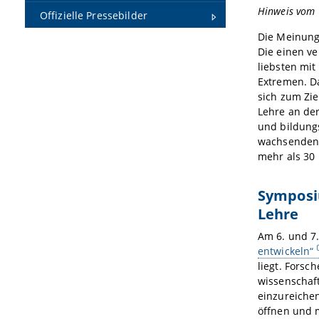
Hinweis vom 1
Offizielle Pressebilder
Die Meinung
Die einen v
liebsten mit
Extremen. D
sich zum Zie
Lehre an der
und bildung
wachsende
mehr als 30 
Symposiu
Lehre
Am 6. und 7.
entwickeln“
liegt. Forsc
wissenschaft
einzureichen
öffnen und 