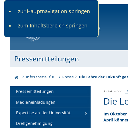
zur Hauptnavigation springen
www.uni-bamberg.de
univis.uni-bamberg.de
fis.u
zum Inhaltsbereich springen
Universität Bamberg
Pressemitteilungen
Infos speziell für...
Presse
Die Lehre der Zukunft ge
13.04.2022
H
Pressemitteilungen
Die L
Medieneinladungen
Expertise an der Universität
Im Oktober 
April könne
Drehgenehmigung