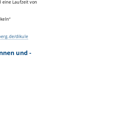
 eine Laufzeit von
keln“
rg.de/dikule
nnen und -