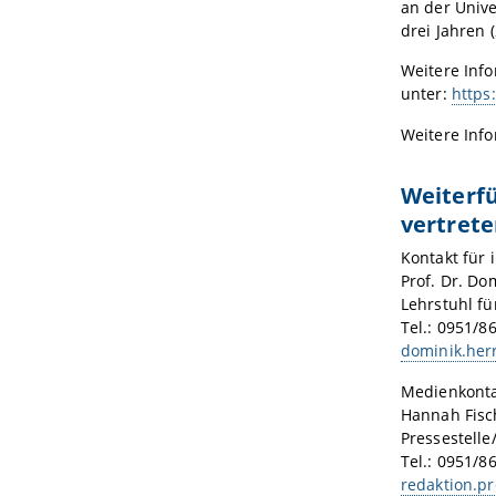
an der Unive
drei Jahren 
Weitere Inf
unter:
https
Weitere Inf
Weiterf
vertrete
Kontakt für 
Prof. Dr. D
Lehrstuhl fü
Tel.: 0951/8
dominik.her
Medienkonta
Hannah Fisc
Pressestelle
Tel.: 0951/8
redaktion.p