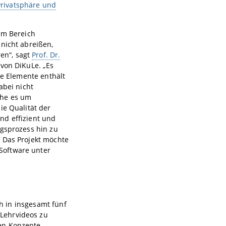
Privatsphäre und
im Bereich
 nicht abreißen,
en“, sagt
Prof. Dr.
 von DiKuLe. „Es
le Elemente enthält
abei nicht
ehe es um
ie Qualität der
und effizient und
ngsprozess hin zu
. Das Projekt möchte
Software unter
ch in insgesamt fünf
Lehrvideos zu
den Konzepte