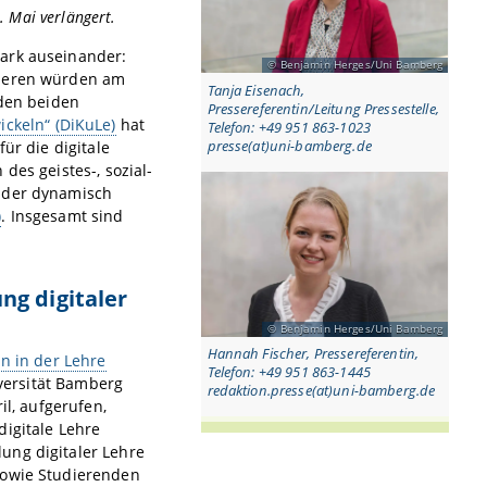
. Mai verlängert.
tark auseinander:
Benjamin Herges/Uni Bamberg
nderen würden am
Tanja Eisenach,
 den beiden
Pressereferentin/Leitung Pressestelle,
ickeln“ (DiKuLe)
hat
Telefon: +49 951 863-1023
presse(at)uni-bamberg.de
ür die digitale
des geistes-, sozial-
n der dynamisch
)
. Insgesamt sind
ng digitaler
Benjamin Herges/Uni Bamberg
Hannah Fischer, Pressereferentin,
n in der Lehre
Telefon: +49 951 863-1445
iversität Bamberg
redaktion.presse(at)uni-bamberg.de
il, aufgerufen,
digitale Lehre
ung digitaler Lehre
sowie Studierenden