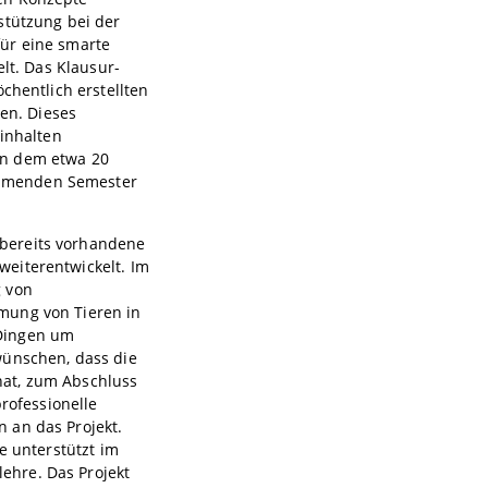
stützung bei der
für eine smarte
elt. Das Klausur-
chentlich erstellten
ren. Dieses
sinhalten
an dem etwa 20
ommenden Semester
bereits vorhandene
eiterentwickelt. Im
g von
mung von Tieren in
 Dingen um
wünschen, dass die
hat, zum Abschluss
professionelle
 an das Projekt.
e unterstützt im
ehre. Das Projekt