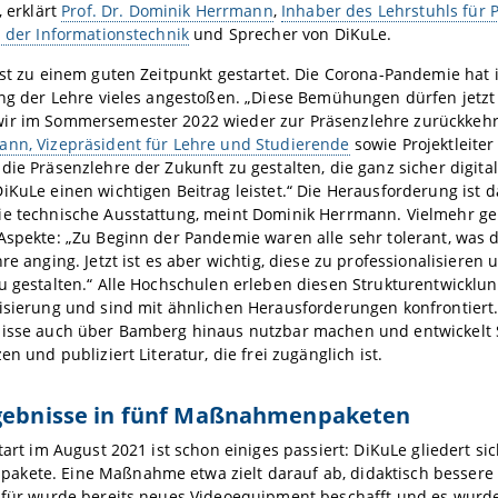
, erklärt
Prof. Dr. Dominik Herrmann
,
Inhaber des Lehrstuhls für 
n der Informationstechnik
und Sprecher von DiKuLe.
ist zu einem guten Zeitpunkt gestartet. Die Corona-Pandemie hat 
ung der Lehre vieles angestoßen. „Diese Bemühungen dürfen jetzt
ir im Sommersemester 2022 wieder zur Präsenzlehre zurückkehr
ann, Vizepräsident für Lehre und Studierende
sowie Projektleiter
die Präsenzlehre der Zukunft zu gestalten, die ganz sicher digita
iKuLe einen wichtigen Beitrag leistet.“ Die Herausforderung ist d
ie technische Ausstattung, meint Dominik Herrmann. Vielmehr g
Aspekte: „Zu Beginn der Pandemie waren alle sehr tolerant, was d
hre anging. Jetzt ist es aber wichtig, diese zu professionalisieren 
u gestalten.“ Alle Hochschulen erleben diesen Strukturentwicklu
isierung und sind mit ähnlichen Herausforderungen konfrontiert
nisse auch über Bamberg hinaus nutzbar machen und entwickelt 
en und publiziert Literatur, die frei zugänglich ist.
rgebnisse in fünf Maßnahmenpaketen
start im August 2021 ist schon einiges passiert: DiKuLe gliedert si
kete. Eine Maßnahme etwa zielt darauf ab, didaktisch bessere 
Dafür wurde bereits neues Videoequipment beschafft und es wur