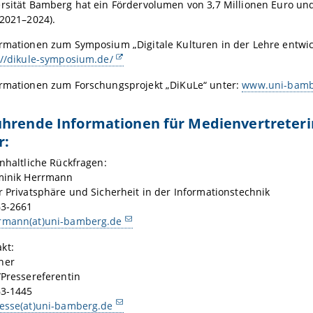
rsität Bamberg hat ein Fördervolumen von 3,7 Millionen Euro und
(2021–2024).
ormationen zum Symposium „Digitale Kulturen in der Lehre entwic
://dikule-symposium.de/
ormationen zum Forschungsprojekt „DiKuLe“ unter:
www.uni-bambe
ührende Informationen für Medienvertreteri
r:
inhaltliche Rückfragen:
ominik Herrmann
r Privatsphäre und Sicherheit in der Informationstechnik
63-2661
rmann(at)uni-bamberg.de
kt:
her
/Pressereferentin
63-1445
resse(at)uni-bamberg.de