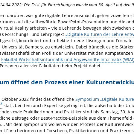
4.04.2022: Die Frist für Einreichungen wurde vom 30. April auf den 9
en darüber, was gute digitale Lehre ausmacht, gehen zuweilen s
ertrauen auf die altbewährte PowerPoint-Präsentation und die a
 Virtual Reality arbeiten – viele Lehrende bewegen sich zwischen
as Forschungs- und Lehrprojekt
„Digitale Kulturen der Lehre entw
l gesetzt, koordiniert und reflektiert neue Lösungen und Formate f
 Universität Bamberg zu entwickeln. Dabei bündelt es die Stärken 
swissenschaftlichen Profils der Universität mit den Kompetenze
n
Fakultät Wirtschaftsinformatik und Angewandte Informatik (WIAI
Personen aller vier Fakultäten beim Projekt dabei.
m öffnet den Prozess einer Kulturentwicklu
 Oktober 2022 findet das öffentliche
Symposium „Digitale Kulture
statt, bei dem auch Expertise gefragt ist, die außerhalb der Un
hende sowie Praktikerinnen und Praktiker sind bis Samstag, 30. Apr
liche Beiträge oder Best-Practice-Beispiele aus dem Themenfeld 
. „Mit dem Symposium wollen wir den Prozess der Kulturentwickl
mit Forscherinnen und Forschern, Praktikerinnen und Praktikern 