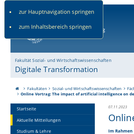
zur Hauptnavigation springen
www.uni-bamberg.de
univis.uni-bamberg.de
fis.u
zum Inhaltsbereich springen
Universität Bamberg
Fakultät Sozial- und Wirtschaftswissenschaften
Digitale Transformation
Fakultäten
Sozial- und Wirtschaftswissenschaften
Fäc
Online Vortrag: The impact of artificial intelligence on 
07.11.2023
Startseite
Online
Aktuelle Mitteilungen
Im Rahmen d
Studium & Lehre