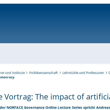
ni-bamberg.de
her und Institute
Politikwissenschaft
Lehrstühle und Professuren
D
democracy
 Vortrag: The impact of artific
er NORFACE Governance Online Lecture Series spricht Andreas