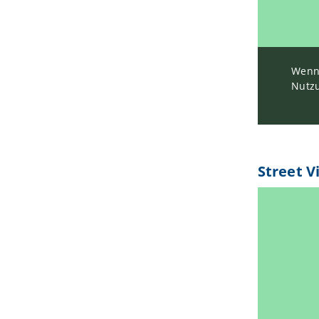
Wenn 
Nutzu
Street V