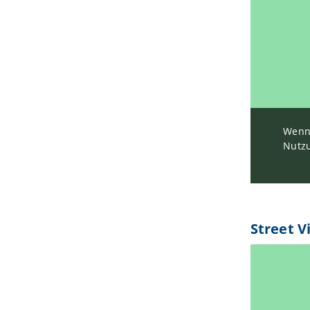
Wenn 
Nutzu
Street V