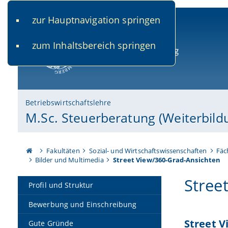
zur Hauptnavigation springen
www.uni-bamberg.de
univis.uni-bamberg.de
fis.u
zum Inhaltsbereich springen
Universität Bamberg
Betriebswirtschaftslehre
M.Sc. Steuerberatung (Weiterbil
Fakultäten
Sozial- und Wirtschaftswissenschaften
Fäc
Bilder und Multimedia
Street View/360-Grad-Ansichten
Stree
Profil und Struktur
Bewerbung und Einschreibung
Street V
Gute Gründe