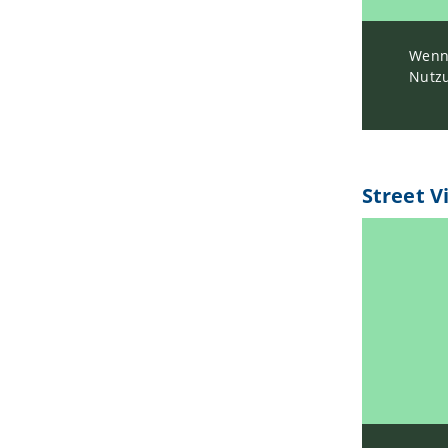
Wenn 
Nutzu
Street V