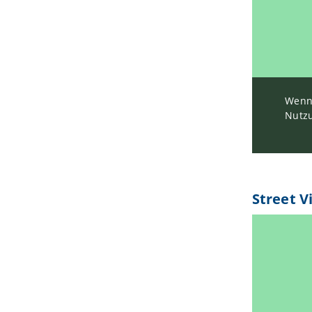
Wenn 
Nutzu
Street V