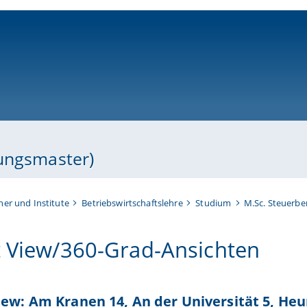
ni-bamberg.de
dungsmaster)
her und Institute
Betriebswirtschaftslehre
Studium
M.Sc. Steuerbe
t View/360-Grad-Ansichten
iew: Am Kranen 14, An der Universität 5, Heum