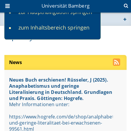
Universität Bamberg
zur Hauptnavigation springen
Sie befinden sich hier:
zum Inhaltsbereich springen
www.uni-bamberg.de
Dipl.-Psych. Christina Bäz
univis.uni-bamberg.de
fis.uni-bamberg.de
News
Neues Buch erschienen! Rüsseler, J (2025).
Anaphabetismus und geringe
Literalisierung in Deutschland. Grundlagen
und Praxis. Göttingen: Hogrefe.
Mehr Informationen unter:
https://www.hogrefe.com/de/shop/analphabetismus-
und-geringe-literalitaet-bei-erwachsenen-
99561.html