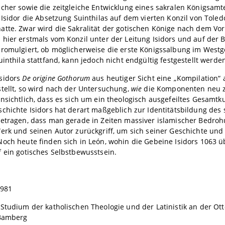
cher sowie die zeitgleiche Entwicklung eines sakralen Königsamt
 Isidor die Absetzung Suinthilas auf dem vierten Konzil von Toled
tte. Zwar wird die Sakralität der gotischen Könige nach dem Vor
hier erstmals vom Konzil unter der Leitung Isidors und auf der B
romulgiert, ob möglicherweise die erste Königssalbung im Westg
uinthila stattfand, kann jedoch nicht endgültig festgestellt werde
sidors
De origine Gothorum
aus heutiger Sicht eine „Kompilation“
tellt, so wird nach der Untersuchung,
wie
die Komponenten neu 
nsichtlich, dass es sich um ein theologisch ausgefeiltes Gesamtk
chichte Isidors hat derart maßgeblich zur Identitätsbildung des
getragen, dass man gerade in Zeiten massiver islamischer Bedro
Werk und seinen Autor zurückgriff, um sich seiner Geschichte un
och heute finden sich in León, wohin die Gebeine Isidors 1063 
 ein gotisches Selbstbewusstsein.
1981
Studium der katholischen Theologie und der Latinistik an der Otto
 Bamberg