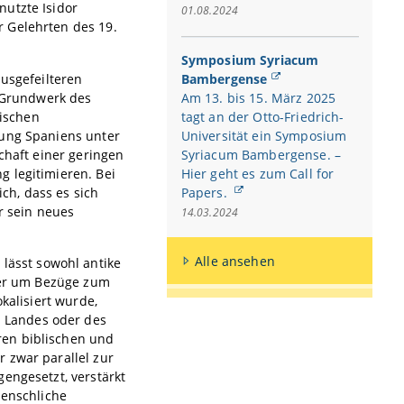
nutzte Isidor
01.08.2024
 Gelehrten des 19.
Symposium Syriacum
ausgefeilteren
Bambergense
s Grundwerk des
Am 13. bis 15. März 2025
ischen
tagt an der Otto-Friedrich-
rung Spaniens unter
Universität ein Symposium
chaft einer geringen
Syriacum Bambergense. –
 legitimieren. Bei
Hier geht es zum Call for
ch, dass es sich
Papers.
r sein neues
14.03.2024
Alle ansehen
e
lässt sowohl antike
iger um Bezüge zum
kalisiert wurde,
 Landes oder des
ren biblischen und
 zwar parallel zur
engesetzt, verstärkt
menschliche