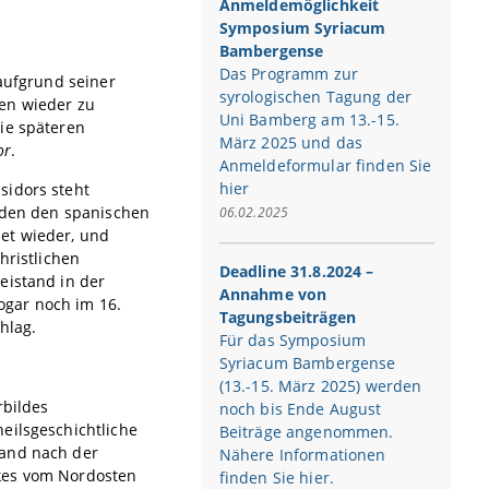
Anmeldemöglichkeit
Symposium Syriacum
Bambergense
Das Programm zur
 aufgrund seiner
syrologischen Tagung der
ien wieder zu
Uni Bamberg am 13.-15.
ie späteren
März 2025 und das
or
.
Anmeldeformular finden Sie
hier
sidors steht
inden den spanischen
06.02.2025
et wieder, und
hristlichen
Deadline 31.8.2024 –
eistand in der
Annahme von
sogar noch im 16.
Tagungsbeiträgen
hlag.
Für das Symposium
Syriacum Bambergense
(13.-15. März 2025) werden
rbildes
noch bis Ende August
eilsgeschichtliche
Beiträge angenommen.
tand nach der
Nähere Informationen
lkes vom Nordosten
finden Sie hier.