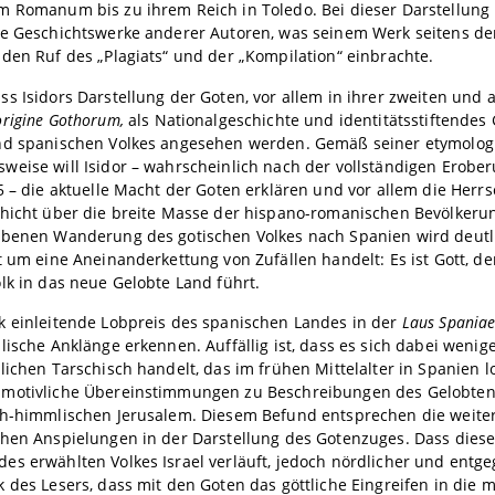
 Romanum bis zu ihrem Reich in Toledo. Bei dieser Darstellung 
ie Geschichtswerke anderer Autoren, was seinem Werk seitens der
den Ruf des „Plagiats“ und der „Kompilation“ einbrachte.
s Isidors Darstellung der Goten, vor allem in ihrer zweiten und 
origine Gothorum,
als Nationalgeschichte und identitätsstiftende
nd spanischen Volkes angesehen werden. Gemäß seiner etymolog
eise will Isidor – wahrscheinlich nach der vollständigen Erobe
5 – die aktuelle Macht der Goten erklären und vor allem die Herrs
hicht über die breite Masse der hispano-romanischen Bevölkerung
ebenen Wanderung des gotischen Volkes nach Spanien wird deutli
t um eine Aneinanderkettung von Zufällen handelt: Es ist Gott, de
lk in das neue Gelobte Land führt.
k einleitende Lobpreis des spanischen Landes in der
Laus Spania
lische Anklänge erkennen. Auffällig ist, dass es sich dabei wen
lichen Tarschisch handelt, das im frühen Mittelalter in Spanien lo
motivliche Übereinstimmungen zu Beschreibungen des Gelobten
ch-himmlischen Jerusalem. Diesem Befund entsprechen die weite
hen Anspielungen in der Darstellung des Gotenzuges. Dass dieser
s erwählten Volkes Israel verläuft, jedoch nördlicher und entgeg
 des Lesers, dass mit den Goten das göttliche Eingreifen in die 