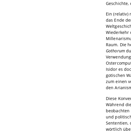
Geschichte, 
Ein (relativ
das Ende der
Weltgeschich
Wiederkehr d
Millenarismu
Raum. Die h
Gothorum
du
Verwendung d
Ostercomputu
Isidor es do
gotischen W
zum einen v
den Arianis
Diese Konver
Während die
beobachten l
und politisc
Sententien, 
wörtlich üb