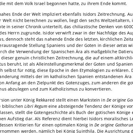
die mit dem Volk Israel begonnen hatte, zu ihrem Ende kommt.
) nahes Ende der Welt impliziert ebenfalls Isidors Zeitrechnung. A
 Welt nicht berechnen zu wollen, liegt den sechs Weltzeitaltern, i
te in seiner Chronik unterteilt, das chiliastische Denken von 6000
es Herrn zugrunde. Isidor verwirft zwar in der Nachfolge des A
s, dennoch steht das nahende Ende des letzten, kirchlichen Zeita
erausragende Stellung Spaniens und der Goten in dieser
aetas
wi
rch die Verwendung der Spanischen Ära als maßgebliche Datieru
ieser genuin christlichen Zeitrechnung, die auf einem altkirchl
s beruht, ist als Alleinstellungsmerkmal der Goten und Spaniens
ch selbst für nötig, diese Epoche in den Etymologien zu erklären.
anderung mittels der im katholischen Spanien entstandenen Ära 
on Anfang an den Zielpunkt des Gotenzuges, zum anderen die go
mus abzulegen und zum Katholizismus zu konvertieren.
sion unter König Rekkared stellt einen Markstein in
De origine G
 biblischen
Libri Regum
eine absteigende Tendenz der Könige von
assen, stellt die Gotengeschichte als Buch der gotischen Könige
hen Aufstieg dar. Als Referenz dient hierbei Isidors moralisches L
dessen Kritierien für einen optimalen König in
De origine Gothoru
ernommen werden, nämlich bei König Suinthila. Die Ausrichtung 