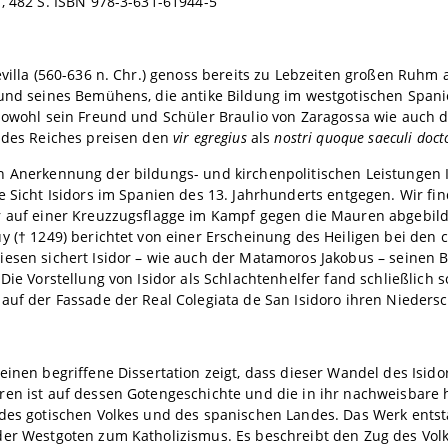
, 482 S. ISBN 978-3-631-61944-5
evilla (560-636 n. Chr.) genoss bereits zu Lebzeiten großen Ruhm
 und seines Bemühens, die antike Bildung im westgotischen Span
Sowohl sein Freund und Schüler Braulio von Zaragossa wie auch d
e des Reiches preisen den
vir egregius
als
nostri quoque saeculi doct
 Anerkennung der bildungs- und kirchenpolitischen Leistungen I
e Sicht Isidors im Spanien des 13. Jahrhunderts entgegen. Wir f
r auf einer Kreuzzugsflagge im Kampf gegen die Mauren abgebild
y († 1249) berichtet von einer Erscheinung des Heiligen bei den c
esen sichert Isidor – wie auch der Matamoros Jakobus – seinen B
 Die Vorstellung von Isidor als Schlachtenhelfer fand schließlich 
auf der Fassade der Real Colegiata de San Isidoro ihren Niedersc
einen begriffene Dissertation zeigt, dass dieser Wandel des Isido
en ist auf dessen Gotengeschichte und die in ihr nachweisbare h
 des gotischen Volkes und des spanischen Landes. Das Werk ents
der Westgoten zum Katholizismus. Es beschreibt den Zug des Vo