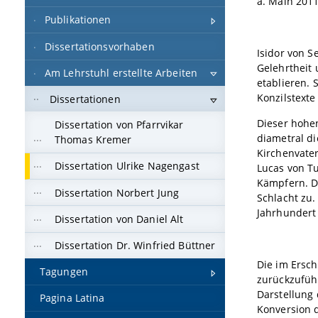
a. Main 2011
Publikationen
Dissertationsvorhaben
Isidor von S
Gelehrtheit
Am Lehrstuhl erstellte Arbeiten
etablieren. 
Konzilstext
Dissertationen
Dieser hohen
Dissertation von Pfarrvikar
diametral di
Thomas Kremer
Kirchenvate
Dissertation Ulrike Nagengast
Lucas von Tu
Kämpfern. Di
Dissertation Norbert Jung
Schlacht zu.
Jahrhundert 
Dissertation von Daniel Alt
Dissertation Dr. Winfried Büttner
Die im Ersch
Tagungen
zurückzuführ
Darstellung
Pagina Latina
Konversion 