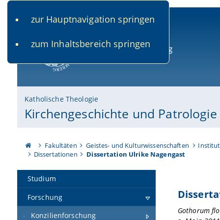
zur Hauptnavigation springen
www.uni-bamberg.de
univis.uni-bamberg.de
fis.u
zum Inhaltsbereich springen
Universität Bamberg
Katholische Theologie
Kirchengeschichte und Patrologie
Fakultäten
Geistes- und Kulturwissenschaften
Institu
Dissertationen
Dissertation Ulrike Nagengast
Studium
Dissert
Forschung
Gothorum flo
Konzilienforschung