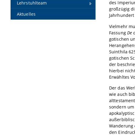
des Imperium
Lehrstuhlteam
großzügig d
Aktuelles
Jahrhundert 
Vielmehr mus
Fassung
De 
gotischen u
Herangehensw
Suinthila 62
gotischen Sc
der beschri
hierbei nich
Erwähltes Vo
Der das Wer
wie auch bib
alttestament
sondern um 
apokalyptis
außerbiblisc
Wanderung de
den Eindruck