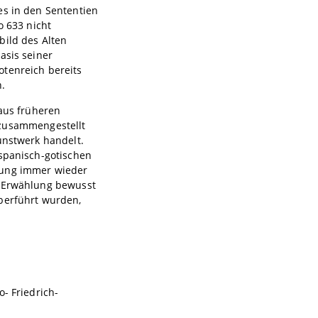
es in den Sententien
o 633 nicht
bild des Alten
asis seiner
otenreich bereits
n.
 aus früheren
zusammengestellt
unstwerk handelt.
 spanisch-gotischen
hung immer wieder
d Erwählung bewusst
überführt wurden,
- Friedrich-