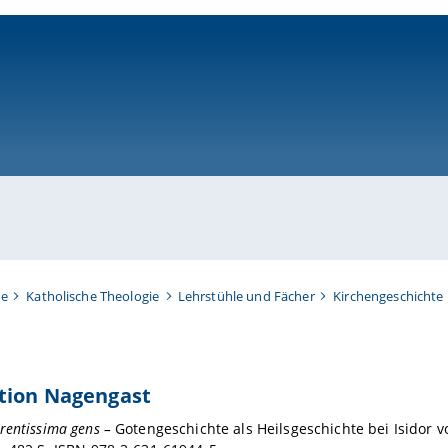
ni-bamberg.de
te
Katholische Theologie
Lehrstühle und Fächer
Kirchengeschichte 
ation Nagengast
rentissima gens –
Gotengeschichte als Heilsgeschichte bei Isidor vo