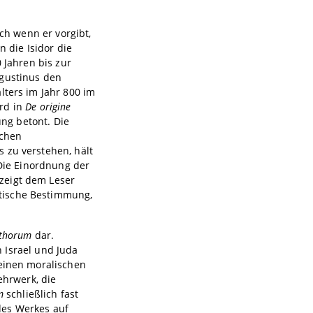
uch wenn er vorgibt,
n die Isidor die
 Jahren bis zur
ugustinus den
lters im Jahr 800 im
rd in
De origine
ng betont. Die
ichen
 zu verstehen, hält
 Die Einordnung der
zeigt dem Leser
tische Bestimmung,
othorum
dar.
 Israel und Juda
 einen moralischen
ehrwerk, die
m
schließlich fast
des Werkes auf