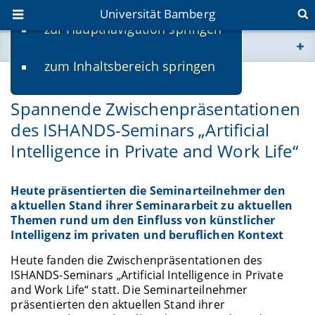
Universität Bamberg
zur Hauptnavigation springen
Sie befinden sich hier:
zum Inhaltsbereich springen
www.uni-bamberg.de
24.05.2024
Spannende Zwischenpräsentationen
univis.uni-bamberg.de
des ISHANDS-Seminars „Artificial
Intelligence in Private and Work Life“
fis.uni-bamberg.de
Heute präsentierten die Seminarteilnehmer den
aktuellen Stand ihrer Seminararbeit zu aktuellen
Themen rund um den Einfluss von künstlicher
Intelligenz im privaten und beruflichen Kontext
Heute fanden die Zwischenpräsentationen des
ISHANDS-Seminars „Artificial Intelligence in Private
and Work Life“ statt. Die Seminarteilnehmer
präsentierten den aktuellen Stand ihrer