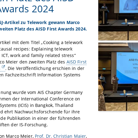
 Awards 2024
ISJ-Artikel zu Telework gewann Marco
weiten Platz des AISD First Awards 2024.
rtikel mit dem Titel „Cooking a telework
causal recipes: Explaining telework
 ICT, work and family related stress“
o Meier den zweiten Platz des
AISD First
4
. Die Veröffentlichung erschien in der
n Fachzeitschrift Information Systems
hnung wurde vom AIS Chapter Germany
ahmen der International Conference on
Systems (ICIS) in Bangkok, Thailand
nd ehrt Nachwuchsforschende für ihre
de Publikation in einer der führenden
iften der IS-Forschung.
von Marco Meier,
Prof. Dr. Christian Maier
,