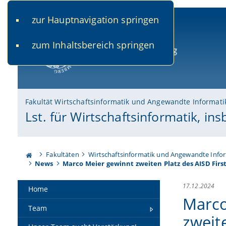
zur Hauptnavigation springen
www.uni-bamberg.de
univis.uni-bamberg.de
fis.u
zum Inhaltsbereich springen
Universität Bamberg
Fakultät Wirtschaftsinformatik und Angewandte Informati
Lst. für Wirtschaftsinformatik, ins
Fakultäten
Wirtschaftsinformatik und Angewandte Info
News
Marco Meier gewinnt zweiten Platz des AISD Firs
17.12.2024
Home
Marco
Team
zweit