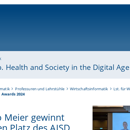
ni-bamberg.de
k
b. Health and Society in the Digital Age
rmatik
Professuren und Lehrstühle
Wirtschaftsinformatik
Lst. für 
t Awards 2024
 Meier gewinnt
en Platz des AISD