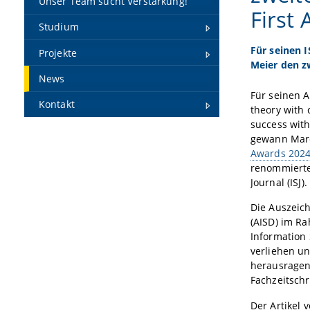
Unser Team sucht Verstärkung!
First
Studium
Für seinen 
Projekte
Meier den z
News
Für seinen A
Kontakt
theory with 
success with
gewann Marc
Awards 202
renommierte
Journal (ISJ).
Die Auszeic
(AISD) im R
Information 
verliehen u
herausragen
Fachzeitschr
Der Artikel 