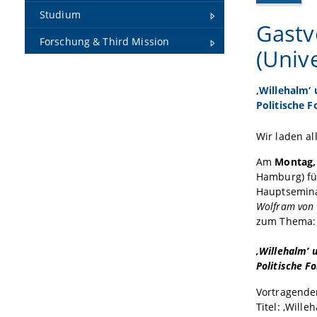
Studium
Gastv
Forschung & Third Mission
(Univ
‚Willehalm‘
Politische 
Wir laden all
Am
Montag,
Hamburg) fü
Hauptsemina
Wolfram von 
zum Thema
‚Willehalm‘ 
Politische F
Vortragender
Titel: ‚Will