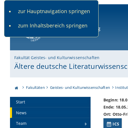
zur Hauptnavigation springen
www.uni-bamberg.de
univis.uni-bamberg.de
fis.u
zum Inhaltsbereich springen
Universität Bamberg
Fakultät Geistes- und Kulturwissenschaften
Ältere deutsche Literaturwissensc
Fakultäten
Geistes- und Kulturwissenschaften
Institu
Beginn: 18.0
Start
Ende: 18.05.
News
Ort: Otto-F
Team
ICS