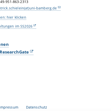
+49-951-863-2313
trick.schielein(at)uni-bamberg.de
n: hier klicken
altungen im SS2026
onen
f ResearchGate
Impressum
Datenschutz