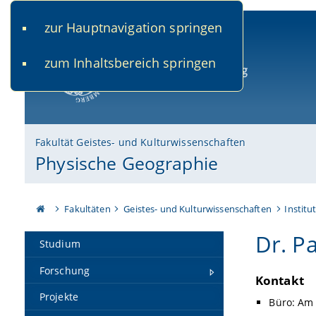
zur Hauptnavigation springen
www.uni-bamberg.de
univis.uni-bamberg.de
fis.u
zum Inhaltsbereich springen
Universität Bamberg
Fakultät Geistes- und Kulturwissenschaften
Physische Geographie
Fakultäten
Geistes- und Kulturwissenschaften
Institu
Dr. Pa
Studium
Forschung
Kontakt
Projekte
Büro: Am 