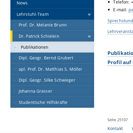
Telefon: 
News
E-mail:
pa
Lehrstuhl-Team
Sprechstunde
Prof. Dr. Melanie Brunn
Lehrveranst
Dr. Patrick Schielein
Publikationen
Publikati
Dipl. Geogr. Bernd Grubert
Profil au
apl. Prof. Dr. Matthias S. Möller
Dipl. Geogr. Silke Schwieger
Johanna Grasser
Studentische Hilfskräfte
Seite 25107
Kontakt