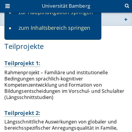
Universität Bamberg
zur Hauptnavigation springen
Sie befinden sich hier:
zum Inhaltsbereich springen
www.uni-bamberg.de
Teilprojekte
univis.uni-bamberg.de
fis.uni-bamberg.de
Teilprojekt 1:
Rahmenprojekt – Familiäre und institutionelle
Bedingungen sprachlich-kognitiver
Kompetenzentwicklung und Formation von
Bildungsentscheidungen im Vorschul- und Schulalter
(Längsschnittstudien)
Teilprojekt 2:
Längsschnittliche Auswirkungen von globaler und
bereichsspezifischer Anregungsqualität in Familie,