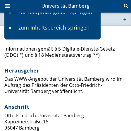
Universität Bamberg
zur Hauptnavigation springen
Sie befinden sich hier:
zum Inhaltsbereich springen
www.uni-bamberg.de
Impressum
univis.uni-bamberg.de
Informationen gemäß § 5 Digitale-Dienste-Gesetz
(DDG) *) und § 18 Medienstaatsvertrag **)
fis.uni-bamberg.de
Herausgeber
Das WWW-Angebot der Universität Bamberg wird im
Auftrag des Präsidenten der Otto-Friedrich-
Universität Bamberg veröffentlicht.
Anschrift
Otto-Friedrich-Universität Bamberg
Kapuzinerstraße 16
96047 Bamberg