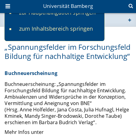
Universität Bamberg
zur Hauptnavigation springen
Sie befinden sich hier:
zum Inhaltsbereich springen
www.uni-bamberg.de
26.06.2026
„Spannungsfelder im Forschungsfeld
univis.uni-bamberg.de
Bildung für nachhaltige Entwicklung“
fis.uni-bamberg.de
Buchneuerscheinung
Buchneuerscheinung: „Spannungsfelder im
Forschungsfeld Bildung für nachhaltige Entwicklung.
Ambivalenzen und Widersprüche in der Konzeption,
Vermittlung und Aneignung von BNE“
(Hrsg. Anne Holfelder, Jana Costa, Julia Hufnagl, Helge
Kminek, Mandy Singer-Brodowski, Dorothe Taube)
erschienen im Barbara Budrich Verlag“.
Mehr Infos unter