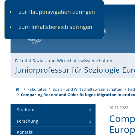
zur Hauptnavigation springen
www.uni-bamberg.de
univis.uni-bamberg.de
fis.u
zum Inhaltsbereich springen
Universität Bamberg
Fakultät Sozial- und Wirtschaftswissenschaften
Juniorprofessur für Soziologie Eu
Fakultäten
Sozial- und Wirtschaftswissenschaften
Fäc
Comparing Recent and Older Refugee Migration in and to 
10.11.2022
Studium
Compa
Forschung
Europ
Kontakt