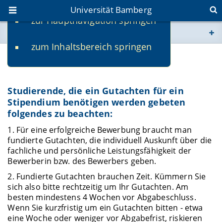
Universität Bamberg
zur Hauptnavigation springen
Sie befinden sich hier:
zum Inhaltsbereich springen
www.uni-bamberg.de
Erstellen von Gutachten
univis.uni-bamberg.de
Studierende, die ein Gutachten für ein
Stipendium benötigen werden gebeten
fis.uni-bamberg.de
folgendes zu beachten:
1. Für eine erfolgreiche Bewerbung braucht man
fundierte Gutachten, die individuell Auskunft über die
fachliche und persönliche Leistungsfähigkeit der
Bewerberin bzw. des Bewerbers geben.
2. Fundierte Gutachten brauchen Zeit. Kümmern Sie
sich also bitte rechtzeitig um Ihr Gutachten. Am
besten mindestens 4 Wochen vor Abgabeschluss.
Wenn Sie kurzfristig um ein Gutachten bitten - etwa
eine Woche oder weniger vor Abgabefrist, riskieren