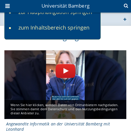
Universität Bamberg
zur Hauptnavigation springen
Sie befinden sich hier:
zum Inhaltsbereich springen
www.uni-bamberg.de
Videos zu Studiengängen
univis.uni-bamberg.de
fis.uni-bamberg.de
Wenn Sie hier klicken, werden Daten von Drittanbietern nachgeladen.
Sie stimmen damit dem Datenschutz und den Nutzungsbedingungen
dieser Anbieter zu.
Angewandte Informatik an der Universität Bamberg mit
Leonhard