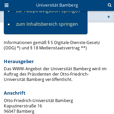
Universität Bamberg
zur Hauptnavigation springen
Sie befinden sich hier:
zum Inhaltsbereich springen
www.uni-bamberg.de
Impressum
univis.uni-bamberg.de
Informationen gemäß § 5 Digitale-Dienste-Gesetz
(DDG) *) und § 18 Medienstaatsvertrag **)
fis.uni-bamberg.de
Herausgeber
Das WWW-Angebot der Universität Bamberg wird im
Auftrag des Präsidenten der Otto-Friedrich-
Universität Bamberg veröffentlicht.
Anschrift
Otto-Friedrich-Universität Bamberg
Kapuzinerstraße 16
96047 Bamberg