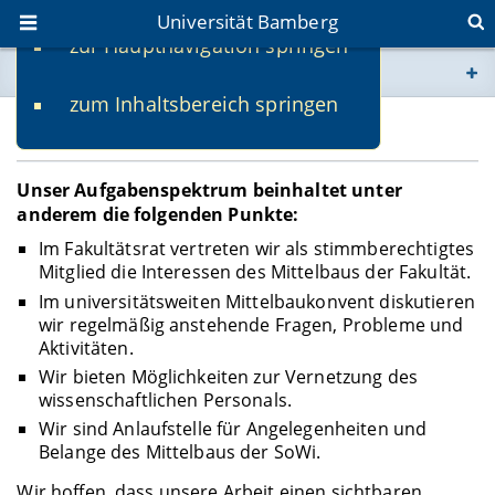
Universität Bamberg
zur Hauptnavigation springen
Sie befinden sich hier:
zum Inhaltsbereich springen
www.uni-bamberg.de
Unsere Aufgaben
univis.uni-bamberg.de
Unser Aufgabenspektrum beinhaltet unter
anderem die folgenden Punkte:
fis.uni-bamberg.de
Im Fakultätsrat vertreten wir als stimmberechtigtes
Mitglied die Interessen des Mittelbaus der Fakultät.
Im universitätsweiten Mittelbaukonvent diskutieren
wir regelmäßig anstehende Fragen, Probleme und
Aktivitäten.
Wir bieten Möglichkeiten zur Vernetzung des
wissenschaftlichen Personals.
Wir sind Anlaufstelle für Angelegenheiten und
Belange des Mittelbaus der SoWi.
Wir hoffen, dass unsere Arbeit einen sichtbaren