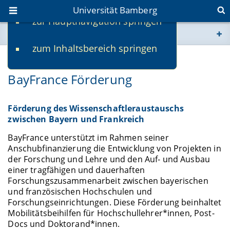
Universität Bamberg
zur Hauptnavigation springen
Sie befinden sich hier:
zum Inhaltsbereich springen
www.uni-bamberg.de
02.04.2025
BayFrance Förderung
univis.uni-bamberg.de
fis.uni-bamberg.de
Förderung des Wissenschaftleraustauschs
zwischen Bayern und Frankreich
BayFrance unterstützt im Rahmen seiner
Anschubfinanzierung die Entwicklung von Projekten in
der Forschung und Lehre und den Auf- und Ausbau
einer tragfähigen und dauerhaften
Forschungszusammenarbeit zwischen bayerischen
und französischen Hochschulen und
Forschungseinrichtungen. Diese Förderung beinhaltet
Mobilitätsbeihilfen für Hochschullehrer*innen, Post-
Docs und Doktorand*innen.