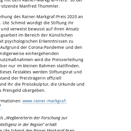
rsitzende Manfred Thümmler.
eihung des Rainer-Markgraf-Preis 2020 an
r. Ute Schmid würdigt die Stiftung ihr
und verweist bewusst auf ihren Ansatz
gsarbeit im Bereich der Künstlichen
mit psychologischen Erkenntnissen zu
 Aufgrund der Corona-Pandemie und den
ndigerweise einhergehenden
chutzmaßnahmen wird die Preisverleihung
ber nur im kleinen Rahmen stattfinden.
ieses Festaktes werden Stiftungsrat und
tand der Preisträgerin offiziell
und Ihr die Preisskulptur, die Urkunde und
s Preisgeld übergeben.
ormationen:
www.rainer-markgraf-
Als „Wegbereiterin der Forschung zur
ntelligenz in der Region“ erhält
in Ute Schmid den Rainer-Markgraf-Preis