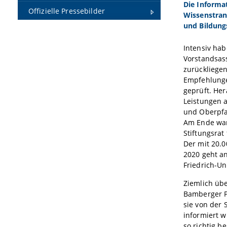
Die Informa
Offizielle Pressebilder
Wissenstran
und Bildung
Intensiv hab
Vorstandsass
zurückliege
Empfehlunge
geprüft. He
Leistungen 
und Oberpfa
Am Ende wa
Stiftungsrat
Der mit 20.0
2020 geht a
Friedrich-Un
Ziemlich übe
Bamberger P
sie von der
informiert w
so richtig b