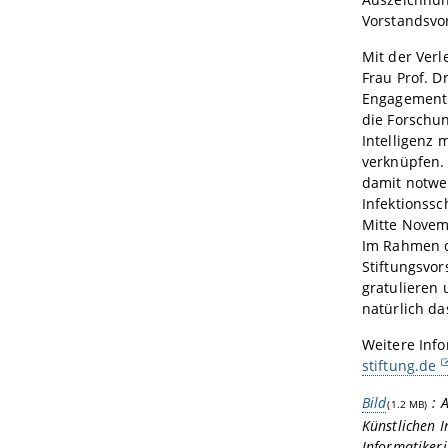
Vorstandsvo
Mit der Verl
Frau Prof. D
Engagement 
die Forschun
Intelligenz 
verknüpfen.
damit notwe
Infektionss
Mitte Novem
Im Rahmen d
Stiftungsvors
gratulieren 
natürlich da
Weitere Inf
stiftung.de
Bild
: 
(1.2 MB)
Künstlichen I
Informatiker