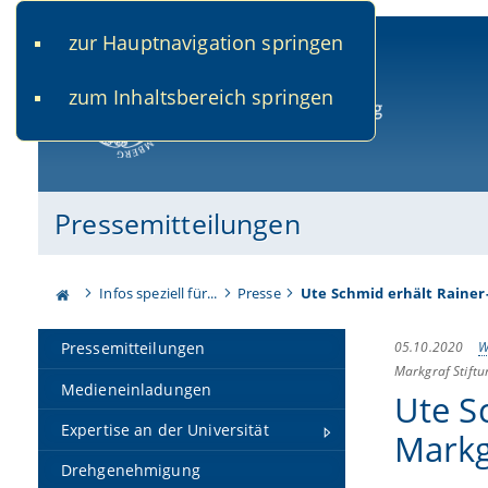
zur Hauptnavigation springen
www.uni-bamberg.de
univis.uni-bamberg.de
fis.u
zum Inhaltsbereich springen
Universität Bamberg
Pressemitteilungen
Infos speziell für...
Presse
Ute Schmid erhält Rainer
05.10.2020
W
Pressemitteilungen
Markgraf Stiftu
Medieneinladungen
Ute S
Expertise an der Universität
Markg
Drehgenehmigung