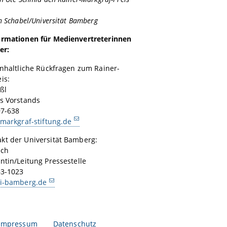
en Schabel/Universität Bamberg
ormationen für Medienvertreterinnen
er:
inhaltliche Rückfragen zum Rainer-
is:
ßl
es Vorstands
97-638
-markgraf-stiftung.de
kt der Universität Bamberg:
ach
ntin/Leitung Pressestelle
63-1023
ni-bamberg.de
Impressum
Datenschutz