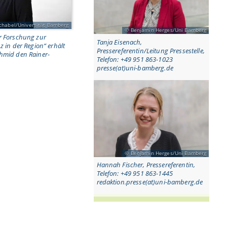
Schabel/Universität Bamberg
Benjamin Herges/Uni Bamberg
er Forschung zur
Tanja Eisenach,
z in der Region“ erhält
Pressereferentin/Leitung Pressestelle,
chmid den Rainer-
Telefon: +49 951 863-1023
presse(at)uni-bamberg.de
Benjamin Herges/Uni Bamberg
Hannah Fischer, Pressereferentin,
Telefon: +49 951 863-1445
redaktion.presse(at)uni-bamberg.de