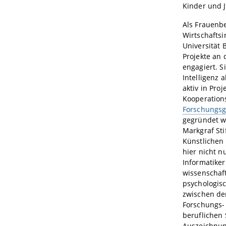
Kinder und 
Als Frauenbe
Wirtschafts
Universität 
Projekte an 
engagiert. S
Intelligenz 
aktiv in Pro
Kooperations
Forschungsg
gegründet wu
Markgraf Sti
Künstlichen 
hier nicht n
Informatiker
wissenschaf
psychologisc
zwischen der
Forschungs-
beruflichen
Auszeichnun