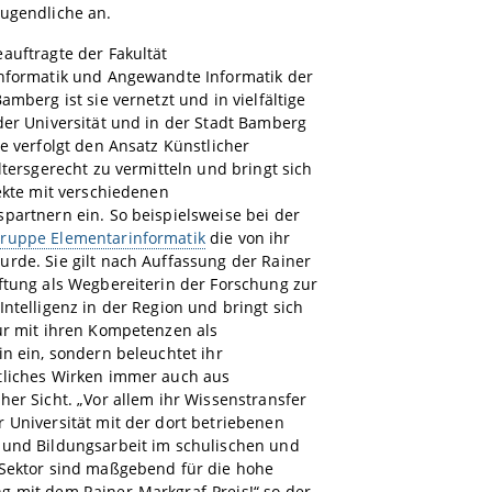
Jugendliche an.
auftragte der Fakultät
informatik und Angewandte Informatik der
Bamberg ist sie vernetzt und in vielfältige
der Universität und in der Stadt Bamberg
ie verfolgt den Ansatz Künstlicher
altersgerecht zu vermitteln und bringt sich
jekte mit verschiedenen
partnern ein. So beispielsweise bei der
ruppe Elementarinformatik
die von ihr
rde. Sie gilt nach Auffassung der Rainer
ftung als Wegbereiterin der Forschung zur
Intelligenz in der Region und bringt sich
ur mit ihren Kompetenzen als
in ein, sondern beleuchtet ihr
tliches Wirken immer auch aus
her Sicht. „Vor allem ihr Wissenstransfer
 Universität mit der dort betriebenen
 und Bildungsarbeit im schulischen und
 Sektor sind maßgebend für die hohe
g mit dem Rainer-Markgraf-Preis!“ so der