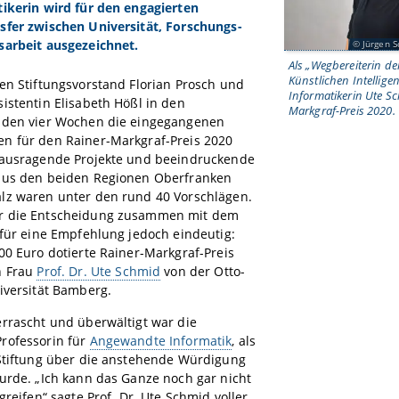
tikerin wird für den engagierten
sfer zwischen Universität, Forschungs-
sarbeit ausgezeichnet.
Jürgen 
Als „Wegbereiterin d
Künstlichen Intelligen
en Stiftungsvorstand Florian Prosch und
Informatikerin Ute S
istentin Elisabeth Hößl in den
Markgraf-Preis 2020.
nden vier Wochen die eingegangenen
n für den Rainer-Markgraf-Preis 2020
rausragende Projekte und beeindruckende
aus den beiden Regionen Oberfranken
lz waren unter den rund 40 Vorschlägen.
r die Entscheidung zusammen mit dem
 für eine Empfehlung jedoch eindeutig:
00 Euro dotierte Rainer-Markgraf-Preis
n Frau
Prof. Dr. Ute Schmid
von der Otto-
iversität Bamberg.
rrascht und überwältigt war die
rofessorin für
Angewandte Informatik
, als
 Stiftung über die anstehende Würdigung
urde. „Ich kann das Ganze noch gar nicht
egreifen“ sagte Prof. Dr. Ute Schmid voller