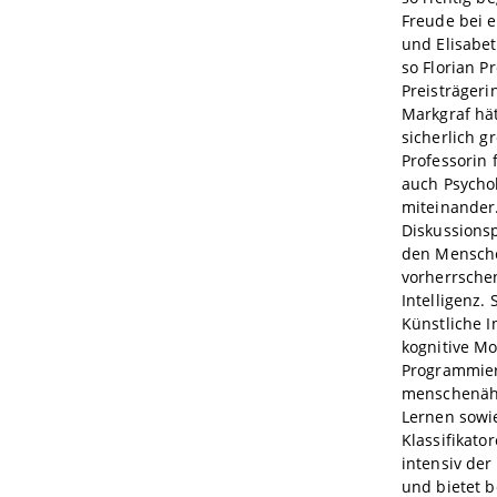
Freude bei e
und Elisabet
so Florian P
Preisträgeri
Markgraf hä
sicherlich g
Professorin 
auch Psychol
miteinander.
Diskussions
den Mensche
vorherrsche
Intelligenz.
Künstliche I
kognitive Mo
Programmier
menschenähn
Lernen sowi
Klassifikat
intensiv der
und bietet b