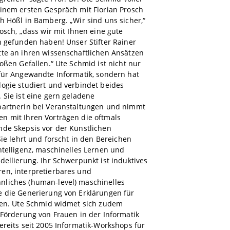
inem ersten Gespräch mit Florian Prosch
h Hößl in Bamberg. „Wir sind uns sicher,“
rosch, „dass wir mit Ihnen eine gute
n gefunden haben! Unser Stifter Rainer
tte an ihren wissenschaftlichen Ansätzen
roßen Gefallen.“ Ute Schmid ist nicht nur
für Angewandte Informatik, sondern hat
ogie studiert und verbindet beides
 Sie ist eine gern geladene
partnerin bei Veranstaltungen und nimmt
n mit Ihren Vorträgen die oftmals
nde Skepsis vor der Künstlichen
 Sie lehrt und forscht in den Bereichen
ntelligenz, maschinelles Lernen und
dellierung. Ihr Schwerpunkt ist induktives
en, interpretierbares und
liches (human-level) maschinelles
e die Generierung von Erklärungen für
oren. Ute Schmid widmet sich zudem
 Förderung von Frauen in der Informatik
ereits seit 2005 Informatik-Workshops für