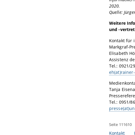
2020.
Quelle: Jürg
Weitere Inf
und -vertret
Kontakt für 
Markgraf-Pre
Elisabeth Hö
Assistenz d
Tel.: 0921/2
eh(at)rainer
Medienkonta
Tanja Eisen
Presserefere
Tel.: 0951/8
presse(at)u
Seite 111610
Kontakt