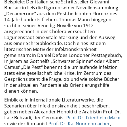
Beispiele: Der italienische Schriftsteller Giovanni
Boccaccio ließ die Figuren seiner Novellensammlung
„Decamerone“ aus dem Pest-bedrohten Florenz des
14. Jahrhunderts fliehen. Thomas Mann hingegen
sucht in seiner Venedig-Novelle von 1912
ausgerechnet in der Cholera-verseuchten
Lagunenstadt eine vitale Stärkung und den Ausweg
aus einer Schreibblockade. Doch eines ist dem
literarischen Motiv der Infektionskrankheit
gemeinsam: In Daniel Defoes Londoner Pesttagebuch,
in Jeremias Gotthelfs „Schwarzer Spinne“ oder Albert
Camus’ „Die Pest“ benennt die umlaufende Infektion
stets eine gesellschaftliche Krise. Im Zentrum des
Gesprächs steht die Frage, ob und wie solche Bücher
in der aktuellen Pandemie als Orientierungshilfe
dienen können.
Einblicke in internationale Literaturwerke, die
Szenarien über Infektionskrankheit beschreiben,
geben neben Alexander Honold die Arabistin Prof. Dr.
Lale Behzadi, der Germanist
Prof. Dr. Friedhelm Marx
sowie der Romanist
Prof. Dr. Kai Nonnenmacher
,