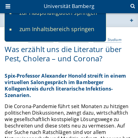
Universität Bamberg
zur Hauptnavigation springen
Sie befinden sich hier:
zum Inhaltsbereich springen
www.uni-bamberg.de
17.06.2020
Kultur & Sport
Uni international
Lehre & Studium
Was erzählt uns die Literatur über
univis.uni-bamberg.de
Pest, Cholera – und Corona?
fis.uni-bamberg.de
Spix-Professor Alexander Honold streift in einem
virtuellen Salongespräch im Bamberger
Kollegenkreis durch literarische Infektions-
Szenarien.
Die Corona-Pandemie führt seit Monaten zu hitzigen
politischen Diskussionen, zwingt dazu, wirtschaftlich
wie gesellschaftlich kostspielige Lösungswege zu
beschreiten und diese stets neu zu vermessen. Auf
der Suche nach Ratschlägen sind vor allem