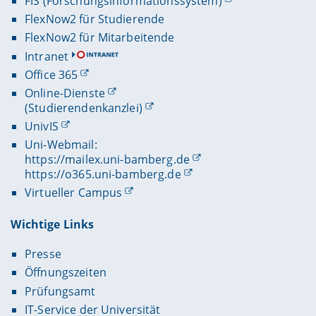
FIS (Forschungsinformationssystem)
FlexNow2 für Studierende
FlexNow2 für Mitarbeitende
Intranet
Office 365
Online-Dienste
(Studierendenkanzlei)
UnivIS
Uni-Webmail:
https://mailex.uni-bamberg.de
https://o365.uni-bamberg.de
Virtueller Campus
Wichtige Links
Presse
Öffnungszeiten
Prüfungsamt
IT-Service der Universität