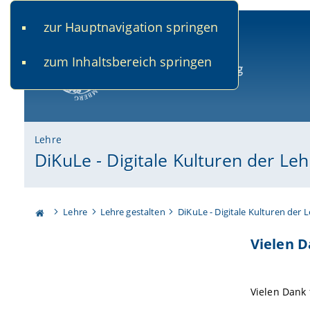
zur Hauptnavigation springen
www.uni-bamberg.de
univis.uni-bamberg.de
fis.u
zum Inhaltsbereich springen
Universität Bamberg
Lehre
DiKuLe - Digitale Kulturen der Le
Lehre
Lehre gestalten
DiKuLe - Digitale Kulturen der 
Vielen 
Vielen Dank 