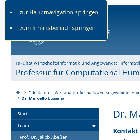
zur Hauptnavigation springen
www.uni-bamberg.de
univis.uni-bamberg.de
fis.u
zum Inhaltsbereich springen
Universität Bamberg
Fakultät Wirtschaftsinformatik und Angewandte Informati
Professur für Computational Hum
Fakultäten
Wirtschaftsinformatik und Angewandte Info
Dr. Marcello Lussana
Dr. M
Start
Team
Kontakt
Prof. Dr. Jakob Abeßer