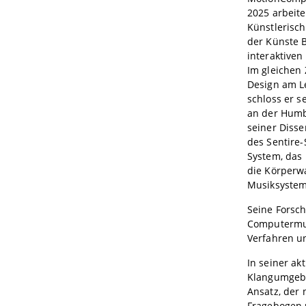
2025 arbeite
Künstlerisch
der Künste B
interaktive
Im gleichen 
Design am Le
schloss er s
an der Humbo
seiner Disse
des Sentire
System, das 
die Körperw
Musiksystem
Seine Forsc
Computermus
Verfahren u
In seiner ak
Klangumgebun
Ansatz, der
Fragebogen 