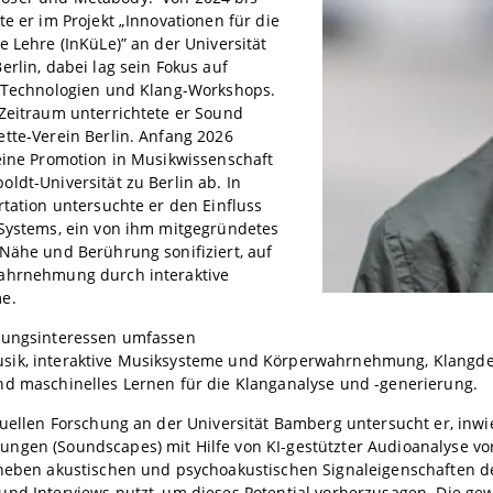
te er im Projekt „Innovationen für die
e Lehre (InKüLe)” an der Universität
erlin, dabei lag sein Fokus auf
n Technologien und Klang-Workshops.
Zeitraum unterrichtete er Sound
tte-Verein Berlin. Anfang 2026
eine Promotion in Musikwissenschaft
ldt-Universität zu Berlin ab. In
rtation untersuchte er den Einfluss
-Systems, ein von ihm mitgegründetes
Nähe und Berührung sonifiziert, auf
ahrnehmung durch interaktive
e.
hungsinteressen umfassen
ik, interaktive Musiksysteme und Körperwahrnehmung, Klangde
nd maschinelles Lernen für die Klanganalyse und -generierung.
tuellen Forschung an der Universität Bamberg untersucht er, inwi
gen (Soundscapes) mit Hilfe von KI-gestützter Audioanalyse vor
 neben akustischen und psychoakustischen Signaleigenschaften d
und Interviews nutzt, um dieses Potential vorherzusagen. Die ge