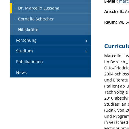
E-Mail:
marc
Dr. Marcello Lussana
Anschrift:
An
Cornelia Schecher
Raum:
WE 5/
Hilfskräfte
Forschung
Curricul
Studium
Marcello Lus
Publikationen
im Bereich 
Otto-Friedri
News
2004 schlos
und Literatu
(Italien) ab
Technologie 
2010 absolv
Studies” an 
(UdK). Von 2
und Program
in verschied
MotionCompo