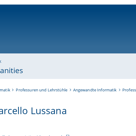
ni-bamberg.de
k
anities
rmatik
Professuren und Lehrstühle
Angewandte Informatik
Profes
arcello Lussana