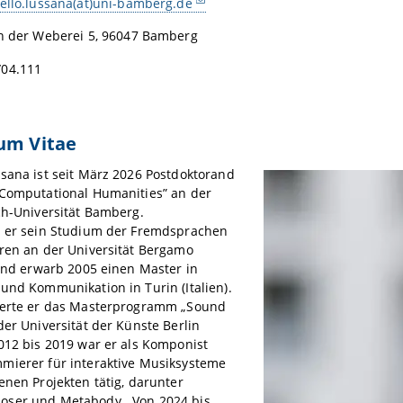
ello.lussana(at)uni-bamberg.de
 der Weberei 5, 96047 Bamberg
04.111
um Vitae
sana ist seit März 2026 Postdoktorand
„Computational Humanities” an der
ch-Universität Bamberg.
s er sein Studium der Fremdsprachen
ren an der Universität Bergamo
 und erwarb 2005 einen Master in
und Kommunikation in Turin (Italien).
ierte er das Masterprogramm „Sound
der Universität der Künste Berlin
012 bis 2019 war er als Komponist
mierer für interaktive Musiksysteme
enen Projekten tätig, darunter
ser und Metabody. Von 2024 bis