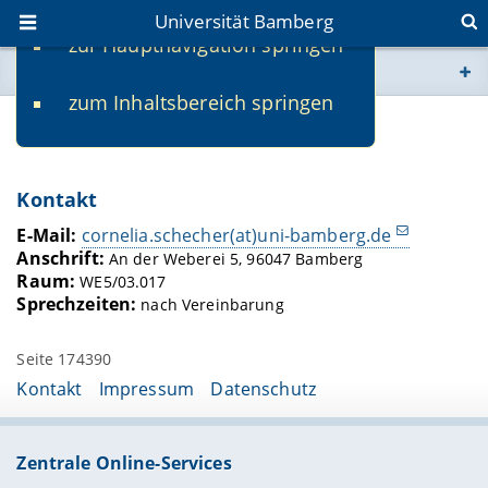
Universität Bamberg
zur Hauptnavigation springen
Sie befinden sich hier:
zum Inhaltsbereich springen
www.uni-bamberg.de
Cornelia Schecher
univis.uni-bamberg.de
Kontakt
fis.uni-bamberg.de
E-Mail:
cornelia.schecher(at)uni-bamberg.de
Anschrift:
An der Weberei 5, 96047 Bamberg
Raum:
WE5/03.017
Sprechzeiten:
nach Vereinbarung
Seite 174390
Kontakt
Impressum
Datenschutz
Zentrale Online-Services