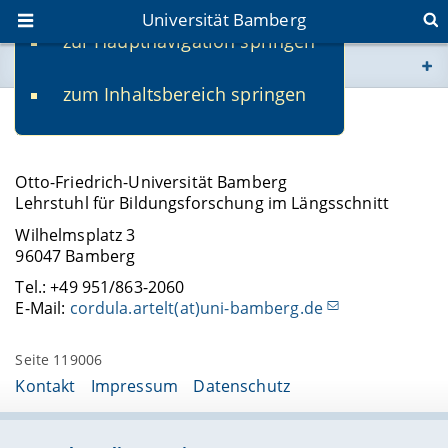
Universität Bamberg
zur Hauptnavigation springen
Sie befinden sich hier:
zum Inhaltsbereich springen
www.uni-bamberg.de
Kontakt
univis.uni-bamberg.de
Otto-Friedrich-Universität Bamberg
Lehrstuhl für Bildungsforschung im Längsschnitt
fis.uni-bamberg.de
Wilhelmsplatz 3
96047 Bamberg
Tel.: +49 951/863-2060
E-Mail:
cordula.artelt(at)uni-bamberg.de
Seite 119006
Kontakt
Impressum
Datenschutz