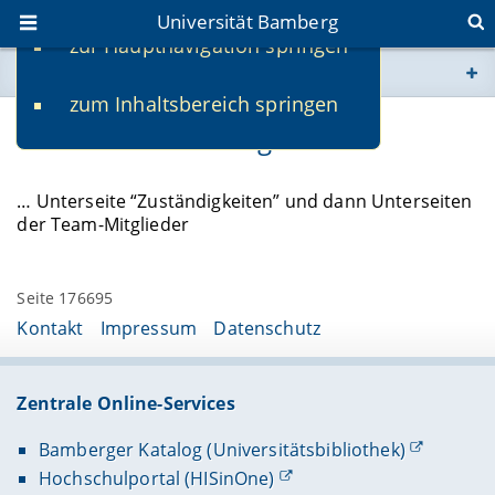
Universität Bamberg
zur Hauptnavigation springen
Sie befinden sich hier:
zum Inhaltsbereich springen
www.uni-bamberg.de
Team und Zuständigkeiten
univis.uni-bamberg.de
… Unterseite “Zuständigkeiten” und dann Unterseiten
der Team-Mitglieder
fis.uni-bamberg.de
Seite 176695
Kontakt
Impressum
Datenschutz
Zentrale Online-Services
Bamberger Katalog (Universitätsbibliothek)
Hochschulportal (HISinOne)