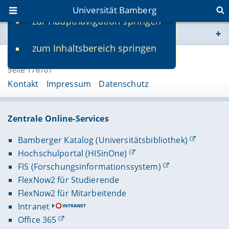
Universität Bamberg
zur Hauptnavigation springen
Sie befinden sich hier:
zum Inhaltsbereich springen
www.uni-bamberg.de
Seite 176701
univis.uni-bamberg.de
Kontakt
Impressum
Datenschutz
fis.uni-bamberg.de
Zentrale Online-Services
Bamberger Katalog (Universitätsbibliothek)
Hochschulportal (HISinOne)
FIS (Forschungsinformationssystem)
FlexNow2 für Studierende
FlexNow2 für Mitarbeitende
Intranet
Office 365